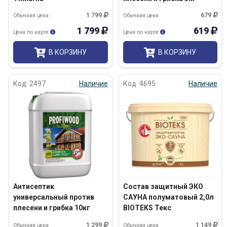
Profiwood
1 799
679
Обычная цена
Обычная цена
1 799
619
Цена по карте
Цена по карте
В КОРЗИНУ
В КОРЗИНУ
Код: 2497
Наличие
Код: 4695
Наличие
Антисептик
Состав защитный ЭКО
универсальный против
САУНА полуматовый 2,0л
плесени и грибка 10кг
BIOTEKS Текс
Profiwood
1 299
1 149
Обычная цена
Обычная цена