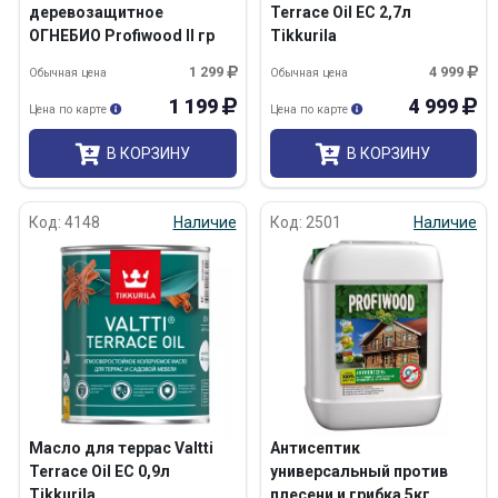
деревозащитное
Terrace Oil EC 2,7л
ОГНЕБИО Profiwood II гр
Tikkurila
ББ-11 10кг/2
1 299
4 999
Обычная цена
Обычная цена
1 199
4 999
Цена по карте
Цена по карте
В КОРЗИНУ
В КОРЗИНУ
Код: 4148
Наличие
Код: 2501
Наличие
Масло для террас Valtti
Антисептик
Terrace Oil EC 0,9л
универсальный против
Tikkurila
плесени и грибка 5кг