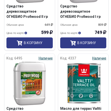
Средство
Средство
деревозащитное
деревозащитное
ОГНЕБИО Profiwood II гр
ОГНЕБИО Profiwood I гр
ББ-11 5кг/4
ББ-11 с индикатором 5кг
649
809
Обычная цена
Обычная цена
599
749
Цена по карте
Цена по карте
В КОРЗИНУ
В КОРЗИНУ
Код: 6495
Наличие
Код: 4337
Наличие
Средство
Масло для террас Valtti