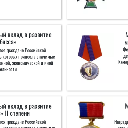
ый вклад в развитие
басса»
М
Фе
ся граждане Российской
де
ь которых принесла значимые
Кеме
енной, экономической и иной
ельности
ый вклад в развитие
М
» II степени
ся граждане Российской
Награда