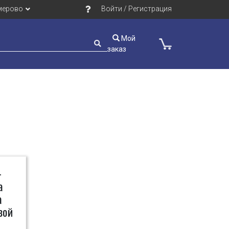
мерово
Войти / Регистрация
Мой
заказ
-
а
а
вой