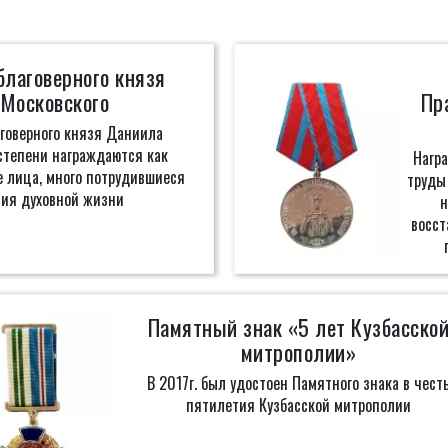
благоверного князя
Московского
Пр
говерного князя Даниила
степени награждаются как
Нагр
е лица, много потрудившиеся
труды 
ия духовной жизни
н
восст
Памятный знак «5 лет Кузбасско
митрополии»
В 2017г. был удостоен Памятного знака в чест
пятилетия Кузбасской митрополии