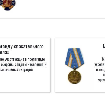
ганду спасательного
ела»
но участвующие в пропаганде
М
 обороны, защиты населения и
укрепл
резвычайных ситуаций
и пло
о
чрез