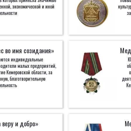
ь которых принесла значимые
повыш
енной, экономической и иной
культу
ельности
з
с во имя созидания»
Мед
аются индивидуальные
Ю
водители малых предприятий,
о
ие Кемеровской области, за
ную, благотворительную
деят
ельность
Ке
 веру и добро»
Ме