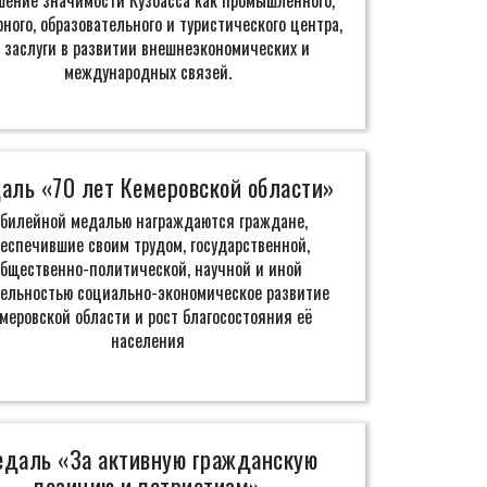
ение значимости Кузбасса как промышленного,
рного, образовательного и туристического центра,
а заслуги в развитии внешнеэкономических и
международных связей.
аль «70 лет Кемеровской области»
билейной медалью награждаются граждане,
беспечившие своим трудом, государственной,
общественно-политической, научной и иной
ельностью социально-экономическое развитие
меровской области и рост благосостояния её
населения
даль «За активную гражданскую
позицию и патриотизм»