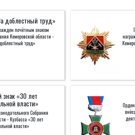
За доблестный труд»
гражден почётным знаком
ания Кемеровской области -
награ
 доблестный труд»
Кемеро
 знак «30 лет
льной власти»
Орден
внёс
онодательного Собрания
деят
ти - Кузбасса «30 лет
ельной власти»