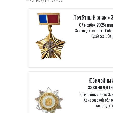
НАГРАДЫ АКО
Почётный знак «
07 ноября 2025г на
Законодательного Собр
Кузбасса «За
Юбилейный
законодате
Юбилейный знак Зак
Кемеровской облас
законодат