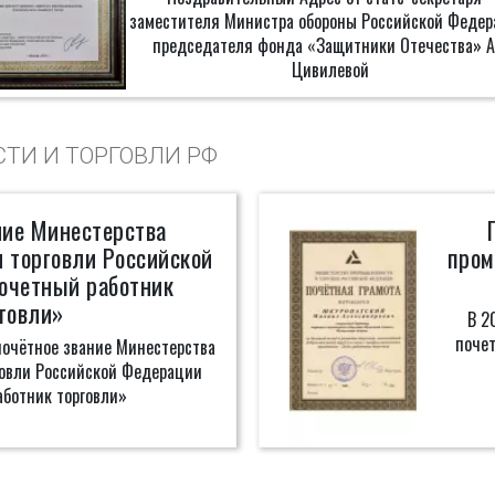
заместителя Министра обороны Российской Федер
председателя фонда «Защитники Отечества» А.
Цивилевой
И И ТОРГОВЛИ РФ
ние Минестерства
 торговли Российской
пром
очетный работник
говли»
В 2
поче
почётное звание Минестерства
овли Российской Федерации
ботник торговли»