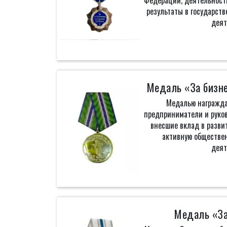
Федерации, деятельност
результаты в государств
деят
Медаль «За бизне
Медалью награжд
предприниматели и руко
внесшие вклад в развит
активную обществен
деят
Медаль «За