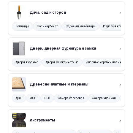
Дача, сад и огород
Теплицы
Поликарбонат
Садовый инвентарь
Изделия кованые и
Двери, дверная фурнитура и замки
Двери входные
Двери межкомнатные
Дверные коробки,наличники и
Древесно-плитные материалы
ДВП
ДСП
OSB
Фанера березовая
Фанера хвойная
Фанер
Инструменты