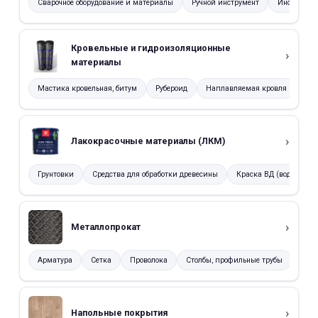
Сварочное оборудование и материалы
Ручной инструмент
Инструмент
Кровельные и гидроизоляционные
материалы
Мастика кровельная, битум
Рубероид
Наплавляемая кровля
Ши
Лакокрасочные материалы (ЛКМ)
Грунтовки
Средства для обработки древесины
Краска ВД (водно-дис
Металлопрокат
Арматура
Сетка
Проволока
Столбы, профильные трубы
Напольные покрытия