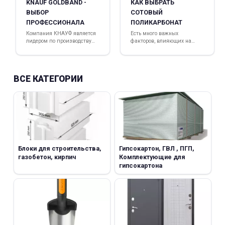
KNAUF GOLDBAND -
КАК ВЫБРАТЬ
ВЫБОР
СОТОВЫЙ
ПРОФЕССИОНАЛА
ПОЛИКАРБОНАТ
Компания КНАУФ является
Есть много важных
лидером по производству
факторов, влияющих на
материалов для внутренней
выбор сотового
отделки помещений и уже
поликарбоната
25 лет, с 1993 года,
производит свою продукцию
ВСЕ КАТЕГОРИИ
в России
Блоки для строительства,
Гипсокартон, ГВЛ , ПГП,
газобетон, кирпич
Комплектующие для
гипсокартона