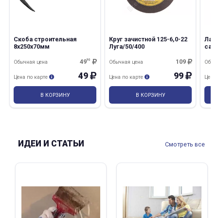
Скоба строительная
Круг зачистной 125-6,0-22
Лак 
8х250х70мм
Луга/50/400
саун
Prof
49
90
109
Обычная цена
Обычная цена
Обыч
49
99
Цена по карте
Цена по карте
Цена
В КОРЗИНУ
В КОРЗИНУ
ИДЕИ И СТАТЬИ
Смотреть все