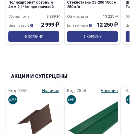
Поликарбонат сотовый
Стеклоткань ЭЗ-200 100см
Штук
4мм 2,1*6м прозрачный
250м/п
Гип
Rational Казанский 5,922 кг
3 299
13 225
Обычная цена
Обычная цена
Обыч
2 999
12 250
Цена по карте
Цена по карте
Цена
В КОРЗИНУ
В КОРЗИНУ
АКЦИИ И СУПЕРЦЕНЫ
Код: 1852
Наличие
Код: 2858
Наличие
Код
SALE
SALE
SAL