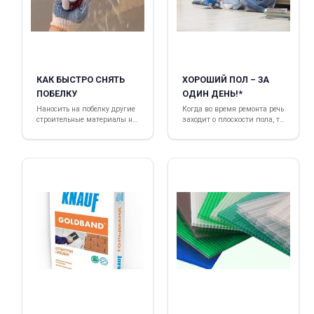
КАК БЫСТРО СНЯТЬ
ХОРОШИЙ ПОЛ – ЗА
ПОБЕЛКУ
ОДИН ДЕНЬ!*
Наносить на побелку другие
Когда во время ремонта речь
строительные материалы не
заходит о плоскости пола, то
рекомендуется
основным вопросом для
жильцов и строителей
является следующий - чем
же и как пол выровнять? А
еще, как сделать это быстро
и качественно?