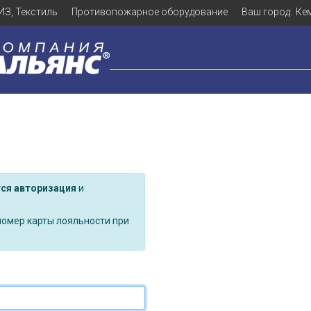
ИЗ, Текстиль
Противопожарное оборудование
Ваш город:
Ке
тся
авторизация
и
номер карты лояльности при