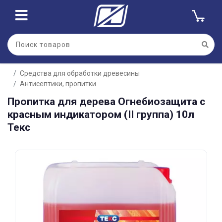
Для клиентов всех банков
Средства для обработки древесины
Разбейте
Антисептики, пропитки
оплату
на части
Пропитка для дерева Огнебиозащита с
без переплат
красным индикатором (II группа) 10л
Текс
График платежей
Сегодня
25
%