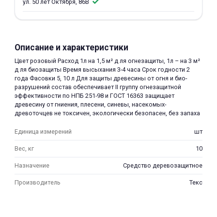
ул. 50 лет Октября, 86В
Описание и характеристики
Цвет розовый Расход 1л на 1,5 м² д ля огнезащиты, 1л – на 3 м²
д ля биозащиты Время высыхания 3-4 часа Срок годности 2
раз в 2 недели
года Фасовки 5, 10 л Для защиты древесины от огня и био-
разрушений состав обеспечивает II группу огнезащитной
эффективности по НПБ 251-98 и ГОСТ 16363 защищает
древесину от гниения, плесени, синевы, насекомых-
древоточцев не токсичен, экологически безопасен, без запаха
Единица измерений
шт
Вес, кг
10
Назначение
Средство деревозащитное
Производитель
Текс