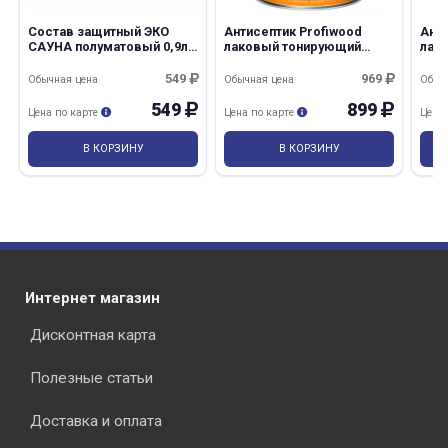
Состав защитный ЭКО
Антисептик Profiwood
Анти
САУНА полуматовый 0,9л
лаковый тонирующий
лак
BIOTEKS Текс
калужница 2,6л/2,4кг
орег
Эмпилс/6
Эмп
549
969
Обычная цена
Обычная цена
Обыч
549
899
Цена по карте
Цена по карте
Цена
В КОРЗИНУ
В КОРЗИНУ
Интернет магазин
Дисконтная карта
Полезные статьи
Доставка и оплата