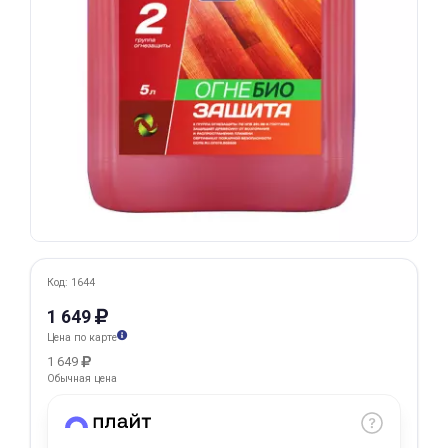
Добавляйте товары
в корзину
Оплачивайте сегодня только
25
% картой любого банка
Получайте товар
выбранный способом
Код: 1644
Оставшиеся
75
% будут
1 649
списываться
с вашей карты
Цена по карте
по
25
%
каждые 2 недели
1 649
Обычная цена
Подробнее