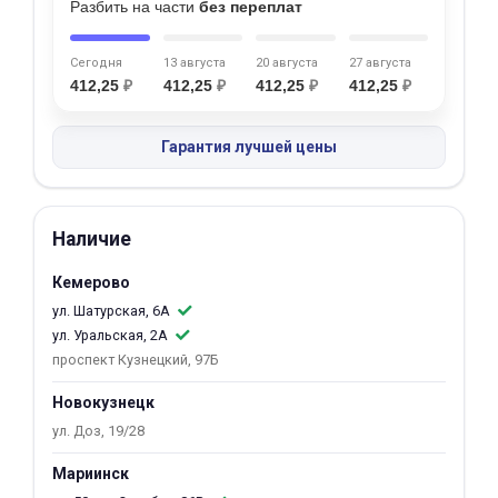
Разбить на части
без переплат
об оплате Плайтом
Сегодня
13 августа
20 августа
27 августа
412,25
₽
412,25
₽
412,25
₽
412,25
₽
Остались вопросы?
25
Гарантия лучшей цены
8 800 302-02-51
plait.ru
раз в 2
недели
Наличие
Кемерово
ул. Шатурская, 6А
ул. Уральская, 2А
проспект Кузнецкий, 97Б
Новокузнецк
ул. Доз, 19/28
Мариинск