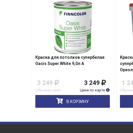
в
Краска для потолков супербелая
Краск
Oasis Super White 9,0л А
супер
илс
Ореол
899
3 249
3 249
1 2
на по карте
Обычная цена
Цена по карте
Обычна
НУ
В КОРЗИНУ