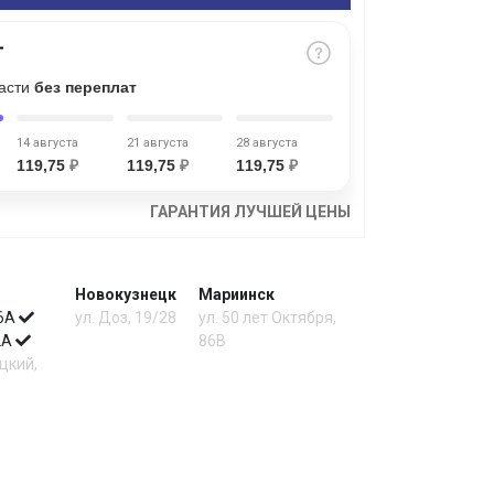
части
без переплат
14 августа
21 августа
28 августа
119,75
₽
119,75
₽
119,75
₽
ГАРАНТИЯ ЛУЧШЕЙ ЦЕНЫ
Новокузнецк
Мариинск
 6А
ул. Доз, 19/28
ул. 50 лет Октября,
 2А
86В
цкий,