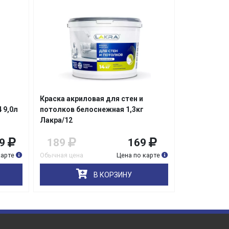
Краска акриловая для стен и
Краска инте
 9,0л
потолков белоснежная 1,3кг
глубоко мат
Лакра/12
9
189
169
2 149
карте
Обычная цена
Цена по карте
Обычная цена
В КОРЗИНУ