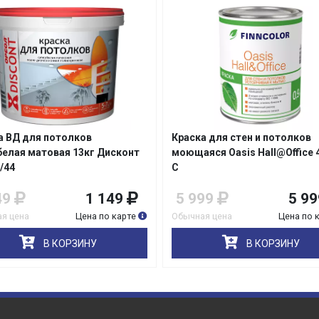
раз в 2 недели
а ВД для потолков
Краска для стен и потолков
белая матовая 13кг Дисконт
моющаяся Oasis Hall@Office 4
/44
С
49
1 149
5 999
5 99
я цена
Цена по карте
Обычная цена
Цена по 
В КОРЗИНУ
В КОРЗИНУ