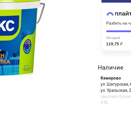
Сегодня
25
%
Разбить на 
Сегодня
119,75
₽
Добавляйте товары
в корзину
Наличие
Кемерово
Оплачивайте сегодня только
ул. Шатурская,
25
% картой любого банка
ул. Уральская,
проспект Кузне
97Б
Получайте товар
выбранный способом
И