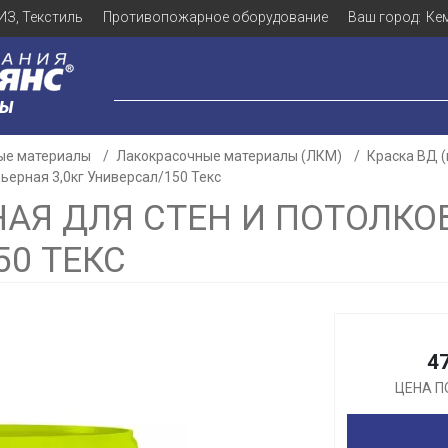
ИЗ, Текстиль
Противопожарное оборудование
Ваш город:
Ке
ЛЫ
ые материалы
Лакокрасочные материалы (ЛКМ)
Краска ВД 
ьерная 3,0кг Универсал/150 Текс
НАЯ ДЛЯ СТЕН И ПОТОЛК
50 ТЕКС
Для клиентов всех банков
Разбейте
оплату
а части
без переплат
4
ЦЕНА П
График платежей