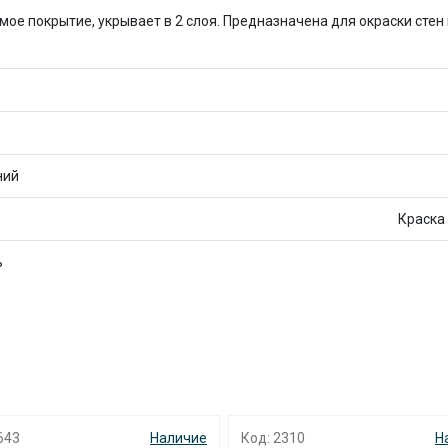
Оставшиеся
75
% будут
списываться
ое покрытие, укрывает в 2 слоя. Предназначена для окраски стен 
с вашей карты
по
25
%
каждые 2 недели
Подробнее
об оплате Плайтом
ний
Краска
25
раз в 2
ь
Остались вопросы?
недели
8 800 302-02-51
plait.ru
643
Наличие
Код: 2310
Н