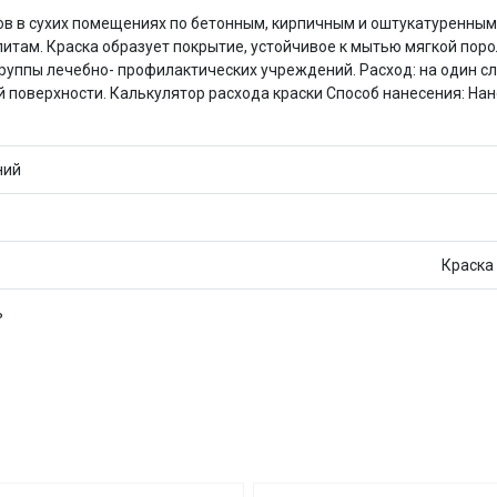
Оставшиеся
75
% будут
списываться
ков в сухих помещениях по бетонным, кирпичным и оштукатуренным
с вашей карты
по
25
%
каждые 2 недели
ам. Краска образует покрытие, устойчивое к мытью мягкой поро
уппы лечебно- профилактических учреждений. Расход: на один с
 поверхности. Калькулятор расхода краски Способ нанесения: Нан
Подробнее
об оплате Плайтом
ний
Краска
25
раз в 2
Остались вопросы?
ь
недели
8 800 302-02-51
plait.ru