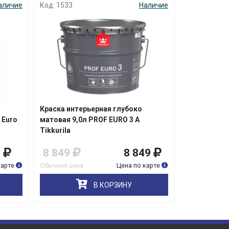
аличие
Код: 1533
Наличие
Код: 4887
Краска интерьерная глубоко
Краска ВД 
 Euro
матовая 9,0л PROF EURO 3 A
супербелая 
Tikkurila
Текс
9
8 849
8 849
1 849
карте
Обычная цена
Цена по карте
Обычная цена
В КОРЗИНУ