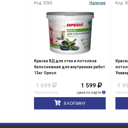
Наличие
Код: 3260
Наличие
Код: 3
н Euro Trend
Краска ВД для стен и потолков
Краск
a
белоснежная для внутренних работ
потол
13кг Ореол
Униве
1 149
1 699
1 599
1 9
на по карте
Обычная цена
Цена по карте
Обычна
НУ
В КОРЗИНУ