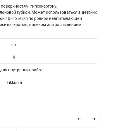
 поверхностям, гипсокартону,
лоновой губкой. Может использоваться в детских
лой 10–12 м2/л по ровной невпитывающей
осится кистью, валиком или распылением.
шт
9
 для внутренних работ
Tikkurila