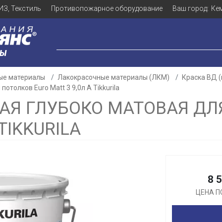
ИЗ, Текстиль
Противопожарное оборудование
Ваш город:
Ке
ЛЫ
ые материалы
Лакокрасочные материалы (ЛКМ)
Краска ВД 
отолков Euro Matt 3 9,0л А Tikkurila
АЯ ГЛУБОКО МАТОВАЯ ДЛ
TIKKURILA
Для клиентов всех банков
Разбейте
оплату
а части
без переплат
8 
ЦЕНА П
График платежей