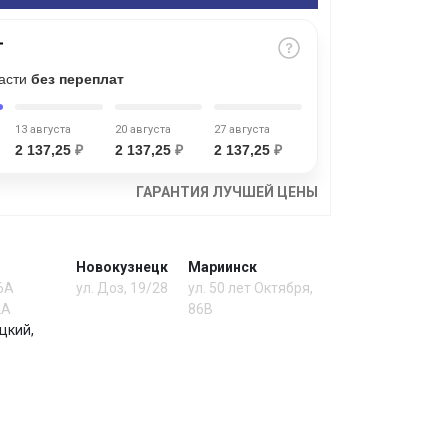
части
без переплат
13 августа
20 августа
27 августа
2 137,25
₽
2 137,25
₽
2 137,25
₽
ГАРАНТИЯ ЛУЧШЕЙ ЦЕНЫ
Новокузнецк
Мариинск
 6А
ул. Доз, 19/28
ул. 50 лет Октября,
2А
86В
цкий,