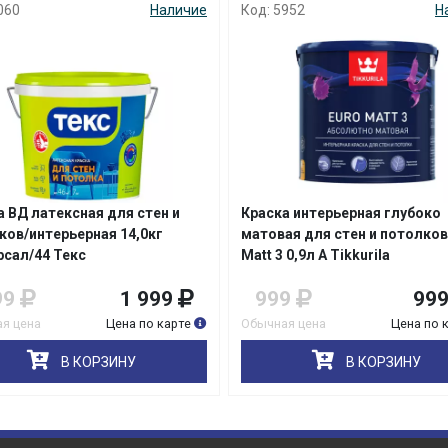
060
Наличие
Код: 5952
Н
раз в 2 недели
а ВД латексная для стен и
Краска интерьерная глубоко
ков/интерьерная 14,0кг
матовая для стен и потолков
рсал/44 Текс
Matt 3 0,9л A Tikkurila
99
1 999
999
99
я цена
Цена по карте
Обычная цена
Цена по 
В КОРЗИНУ
В КОРЗИНУ