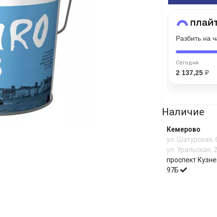
Сегодня
25
%
Разбить на 
Сегодня
2 137,25
₽
Добавляйте товары
в корзину
Наличие
Кемерово
Оплачивайте сегодня только
ул. Шатурская,
25
% картой любого банка
ул. Уральская, 
проспект Кузне
97Б
Получайте товар
выбранный способом
И