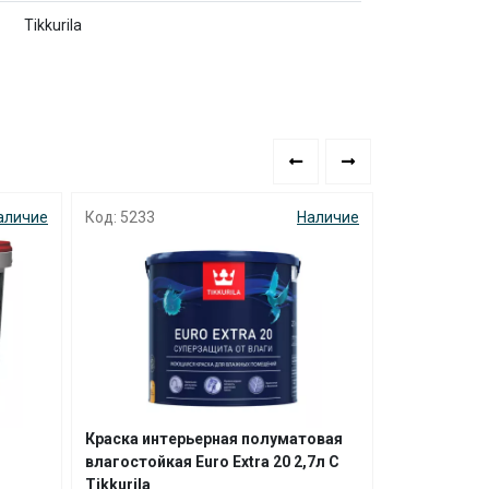
Tikkurila
аличие
Код: 5233
Наличие
Код: 9103
Краска интерьерная полуматовая
Краска для 
влагостойкая Euro Extra 20 2,7л С
устойчивая
Tikkurila
Kitchen@Gall