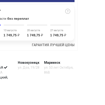
части
без переплат
13 августа
20 августа
27 августа
1 749,75
₽
1 749,75
₽
1 749,75
₽
ГАРАНТИЯ ЛУЧШЕЙ ЦЕНЫ
Новокузнецк
Мариинск
 6А
ул. Доз, 19/28
ул. 50 лет Октября,
2А
86В
цкий,