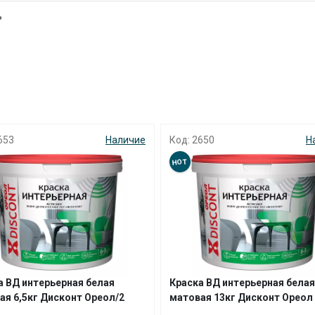
ь
раз в 2 недели
653
Наличие
Код: 2650
Н
HOT
а ВД интерьерная белая
Краска ВД интерьерная белая
ая 6,5кг Дисконт Ореол/2
матовая 13кг Дисконт Ореол