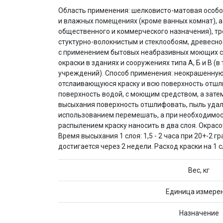
Область применения: шелковисто-матовая особо 
и влажных помещениях (кроме ванных комнат), а
общественного и коммерческого назначения), тр
стуктурно-волокнистым и стеклообоям, древесно
с применением бытовых неабразивных моющих сред
окраски в зданиях и сооружениях типа А, Б и В
учреждений). Способ применения: неокрашенную 
отслаивающуюся краску и всю поверхность отшли
поверхность водой, с моющим средством, а зате
высыхания поверхность отшлифовать, пыль удали
использованием перемешать, а при необходимост
распылением краску наносить в два слоя. Окрас
Время высыхания 1 слоя: 1,5 - 2 часа при 20+-2
достигается через 2 недели. Расход краски на 1 
Вес, кг
Единица измере
Назначение