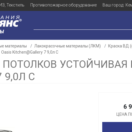
ИЗ, Текстиль
Противопожарное оборудование
Ваш город:
Ке
ЛЫ
ые материалы
Лакокрасочные материалы (ЛКМ)
Краска ВД 
asis Kitchen@Gallery 7 9,0л С
И ПОТОЛКОВ УСТОЙЧИВАЯ 
 9,0Л С
Для клиентов всех банков
Разбейте
оплату
6 
а части
без переплат
ЦЕНА П