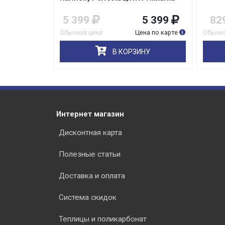
1 149
5 399
5 399
82
на по карте
Обычная цена
Цена по карте
Обычна
НУ
В КОРЗИНУ
Интернет магазин
Дисконтная карта
Полезные статьи
Доставка и оплата
Система скидок
Теплицы и поликарбонат