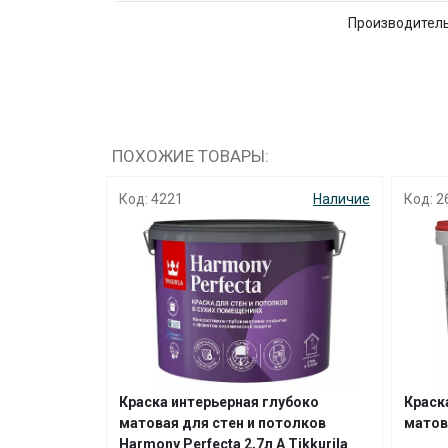
Производител
ПОХОЖИЕ ТОВАРЫ:
Наличие
Код: 4221
Наличие
Код: 2
н Euro Trend
Краска интерьерная глубоко
Краск
a
матовая для стен и потолков
матов
Harmony Perfecta 2,7л А Tikkurila