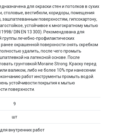
назначена для окраски стен и потолков в сухих
и, столовые, вестибюли, коридоры, помещения
, зашпатлеванным поверхностям, гипсокартону,
агостойкое, устойчивое к многократному мытью
1998/ DIN EN 13 300). Рекомендована для
ой группы лечебно-профилактических
С ранее окрашенной поверхности снять скребком
полностью удалить, после чего промыть
шпатлевкой на латексной основе. После
вать грунтовкой Moraine Strong. Краску перед
или валиком, либо не более 10% при нанесении
 окончанию работ инструменты промыть водой.
овень устойчивости покрытия к мытью
ости поверхности.
9
шт
 для внутренних работ