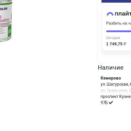
График платежей
Сегодня
Разбить на 
25
%
Сегодня
1 749,75
₽
Добавляйте товары
в корзину
Наличие
Кемерово
Оплачивайте сегодня только
ул. Шатурская,
25
% картой любого банка
ул. Уральская, 
проспект Кузне
97Б
Получайте товар
выбранный способом
И