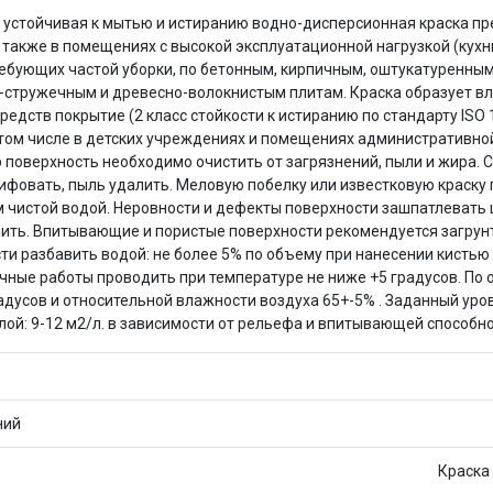
Оставшиеся
75
% будут
списываться
устойчивая к мытью и истиранию водно-дисперсионная краска пред
с вашей карты
по
25
%
каждые 2 недели
 также в помещениях с высокой эксплуатационной нагрузкой (кухн
ебующих частой уборки, по бетонным, кирпичным, оштукатуренным
-стружечным и древесно-волокнистым плитам. Краска образует вл
ств покрытие (2 класс стойкости к истиранию по стандарту ISO 1
 (в том числе в детских учреждениях и помещениях административн
Подробнее
об оплате Плайтом
поверхность необходимо очистить от загрязнений, пыли и жира. 
фовать, пыль удалить. Меловую побелку или известковую краску 
м чистой водой. Неровности и дефекты поверхности зашпатлевать 
ть. Впитывающие и пористые поверхности рекомендуется загрунто
и разбавить водой: не более 5% по объему при нанесении кистью 
25
очные работы проводить при температуре не ниже +5 градусов. По
раз в 2
 градусов и относительной влажности воздуха 65+-5% . Заданный ур
Остались вопросы?
недели
слой: 9-12 м2/л. в зависимости от рельефа и впитывающей способн
8 800 302-02-51
plait.ru
ний
Краска