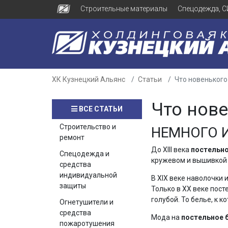
Строительные материалы
Спецодежда, С
ХК Кузнецкий Альянс
Статьи
Что новенького
Что нове
ВСЕ СТАТЬИ
Строительство и
НЕМНОГО 
ремонт
До ХIII века
постельно
Спецодежда и
кружевом и вышивкой 
средства
индивидуальной
В ХIХ веке наволочки 
защиты
Только в ХХ веке пост
голубой. То белье, к 
Огнетушители и
средства
Мода на
постельное 
пожаротушения