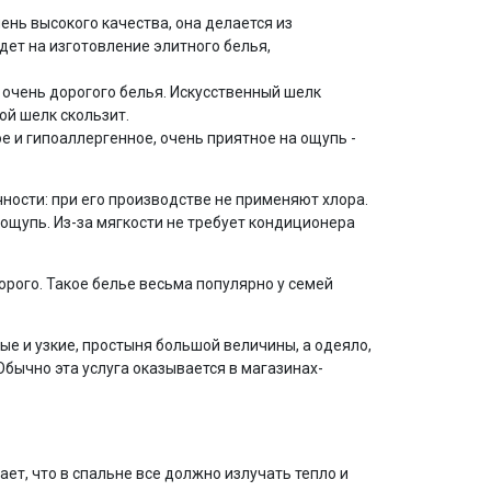
ень высокого качества, она делается из
дет на изготовление элитного белья,
о очень дорогого белья. Искусственный шелк
ой шелк скользит.
е и гипоаллергенное, очень приятное на ощупь -
ности: при его производстве не применяют хлора.
 ощупь. Из-за мягкости не требует кондиционера
дорого. Такое белье весьма популярно у семей
ые и узкие, простыня большой величины, а одеяло,
Обычно эта услуга оказывается в магазинах-
ет, что в спальне все должно излучать тепло и