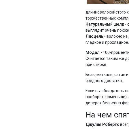
длинноволокнистого хл
торжественных компл
Натуральный шелк
- 
выглядит очень похоже
Лиоцель
- волокно из
гладкое и прохладное.
Модал
- 100-процентн
Считается таким же до
при стирке.
Бязь, миткаль, сатин 
среднего достатка.
Если вы обладатель не
наоборот, поменьше), 
дилерах бельевых фир
На чем спя
Джулия Робертс
всег