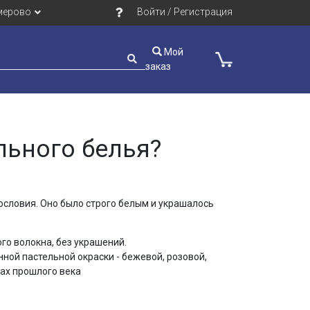
мерово
Войти / Регистрация
Мой
заказ
льного белья?
словия. Оно было строго белым и украшалось
ого волокна, без украшений.
ной пастельной окраски - бежевой, розовой,
дах прошлого века