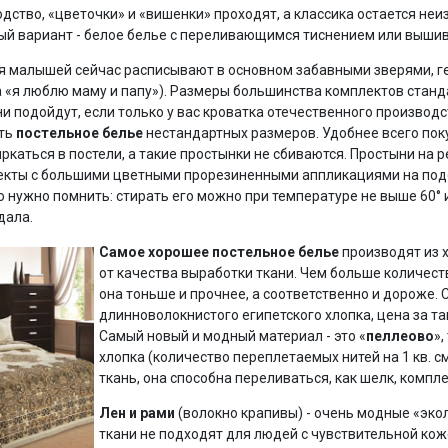
дство, «цветочки» и «вишенки» проходят, а классика остается не
ый вариант - белое белье с переливающимся тиснением или вышив
я малышей сейчас расписывают в основном забавными зверями, г
а «я люблю маму и папу»). Размеры большинства комплектов станда
ни подойдут, если только у вас кроватка отечественного производ
ать
постельное белье
нестандартных размеров. Удобнее всего поку
аться в постели, а такие простынки не сбиваются. Простыни на р
кты с большими цветными прорезиненными аппликациями на подо
. Но нужно помнить: стирать его можно при температуре не выше 60°
дала.
Самое хорошее постельное белье
производят из хл
от качества выработки ткани. Чем больше количество
она тоньше и прочнее, а соответственно и дороже.
длинноволокнистого египетского хлопка, цена за та
Самый новый и модный материал - это «
пеллеово
»,
хлопка (количество переплетаемых нитей на 1 кв. см
ткань, она способна переливаться, как шелк, комплек
Лен и рами
(волокно крапивы) - очень модные «экол
ткани не подходят для людей с чувствительной кож