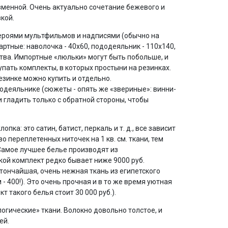
изменной. Очень актуально сочетание бежевого и
кой.
ероями мультфильмов и надписями (обычно на
ртные: наволочка - 40х60, пододеяльник - 110х140,
ства. Импортные «люльки» могут быть побольше, и
пать комплекты, в которых простыни на резинках.
езинке можно купить и отдельно.
деяльнике (сюжеты - опять же «звериные»: винни-
 и гладить только с обратной стороны, чтобы
опка: это сатин, батист, перкаль и т. д., все зависит
 переплетенных ниточек на 1 кв. см. ткани, тем
 Самое лучшее белье производят из
кой комплект редко бывает ниже 9000 руб.
 тончайшая, очень нежная ткань из египетского
 - 400!). Это очень прочная и в то же время уютная
т такого белья стоит 30 000 руб.).
огические» ткани. Волокно довольно толстое, и
ей.