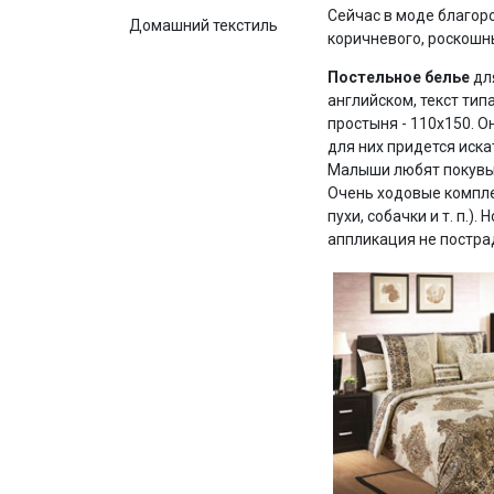
Сейчас в моде благоро
Домашний текстиль
коричневого, роскошн
Постельное белье
дл
английском, текст тип
простыня - 110х150. О
для них придется иск
Малыши любят покувырк
Очень ходовые компле
пухи, собачки и т. п.)
аппликация не постра