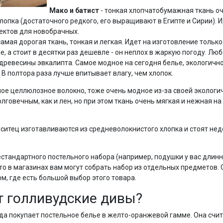
Мако и батист
- тонкая хлопчатобумажная ткань оч
опка (достаточного редкого, его выращивают в Египте и Сирии). И
ектов для новобрачных.
самая дорогая ткань, тонкая и легкая. Идет на изготовление тольк
, а стоит в десятки раз дешевле - он неплох в жаркую погоду. Люб
 древесины эвкалипта. Самое модное на сегодня белье, экологично
 В полтора раза лучше впитывает влагу, чем хлопок.
ое целлюлозное волокно, тоже очень модное из-за своей экологич
лговечным, как и лен, но при этом ткань очень мягкая и нежная на
и ситец изготавливаются из средневолокнистого хлопка и стоят не
стандартного постельного набора (например, подушки у вас длинн
то в магазинах вам могут собрать набор из отдельных предметов. 
м, где есть большой выбор этого товара.
т голливудские дивы?
да покупает постельное белье в желто-оранжевой гамме. Она счита