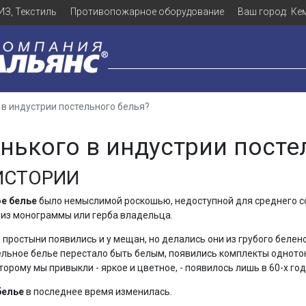
ИЗ, Текстиль
Противопожарное оборудование
Ваш город:
Ке
 в индустрии постельного белья?
нького в индустрии посте
ИСТОРИИ
е белье
было немыслимой роскошью, недоступной для среднего со
из монограммы или герба владельца.
и простыни появились и у мещан, но делались они из грубого белен
ельное белье перестало быть белым, появились комплекты однотон
которому мы привыкли - яркое и цветное, - появилось лишь в 60-х го
белье
в последнее время изменилась.