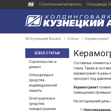
Строительные материалы
Спецодежда, С
ХК Кузнецкий Альянс
Статьи
Керамогранит
Керамог
ВСЕ СТАТЬИ
Строительство и
Составные элементы к
ремонт
глина. Также в состав
керамогранит в разы 
Спецодежда и
прессуют под давлени
средства
индивидуальной
Керамогранит
появил
защиты
помещениях промышлен
Огнетушители и
На сегодняшний день 
средства
пожаротушения
Неполированны