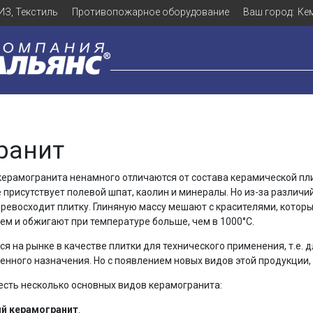
ИЗ, Текстиль
Противопожарное оборудование
Ваш город:
Ке
ранит
ерамогранита ненамного отличаются от состава керамической пл
е присутствует полевой шпат, каолин и минералы. Но из-за различи
превосходит плитку. Глиняную массу мешают с красителями, которы
ем и обжигают при температуре больше, чем в 1000°С.
ся на рынке в качестве плитки для технического применения, т.е. 
ного назначения. Но с появлением новых видов этой продукции, 
есть несколько основных видов керамогранита:
й керамогранит
.