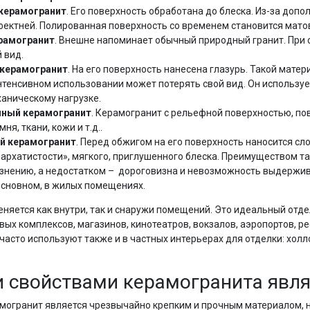
керамогранит
. Его поверхность обработана до блеска. Из-за доп
ектней. Полированная поверхность со временем становится мато
рамогранит
. Внешне напоминает обычный природный гранит. При 
 вид.
 керамогранит
. На его поверхность нанесена глазурь. Такой мат
интенсивном использовании может потерять свой вид. Он используе
аническому нагрузке.
нный керамогранит
. Керамогранит с рельефной поверхностью, по
ня, ткани, кожи и т.д..
й керамогранит
. Перед обжигом на его поверхность наносится сл
архатистости», мягкого, приглушенного блеска. Преимуществом т
знению, а недостатком – дороговизна и невозможность выдержив
основном, в жилых помещениях.
ется как внутри, так и снаружи помещений. Это идеальный отд
ых комплексов, магазинов, кинотеатров, вокзалов, аэропортов, ре
часто используют также и в частных интерьерах для отделки: холл
 свойствами керамогранита явля
амогранит является чрезвычайно крепким и прочным материалом