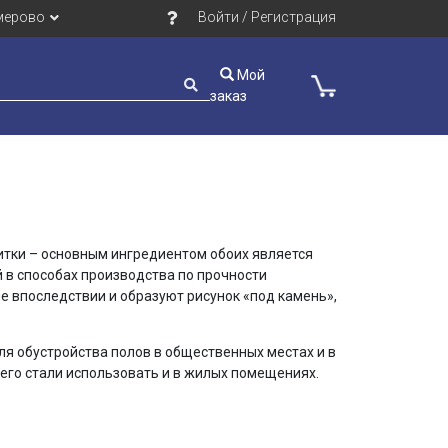
мерово
Войти / Регистрация
Мой
заказ
итки – основным ингредиентом обоих является
й в способах производства по прочности
е впоследствии и образуют рисунок «под камень»,
для обустройства полов в общественных местах и в
его стали использовать и в жилых помещениях.