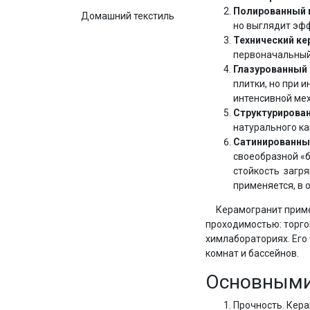
Полированный 
Домашний текстиль
но выглядит эфф
Технический ке
первоначальный
Глазурованный
плитки, но при 
интенсивной мех
Структурирова
натурального кам
Сатинированны
своеобразной «б
стойкость загря
применяется, в 
Керамогранит применя
проходимостью: торгов
химлабораториях. Его 
комнат и бассейнов.
Основными
Прочность. Кер