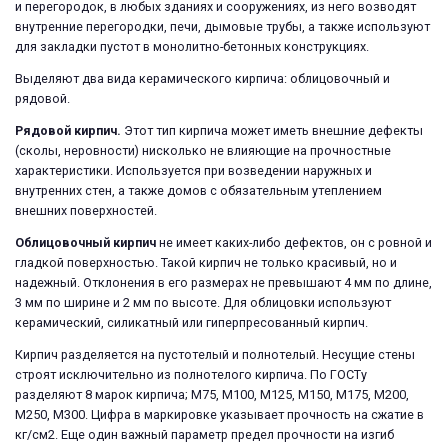
и перегородок, в любых зданиях и сооружениях, из него возводят
внутренние перегородки, печи, дымовые трубы, а также используют
для закладки пустот в монолитно-бетонных конструкциях.
Выделяют два вида керамического кирпича: облицовочный и
рядовой.
Рядовой кирпич.
Этот тип кирпича может иметь внешние дефекты
(сколы, неровности) нисколько не влияющие на прочностные
характеристики. Используется при возведении наружных и
внутренних стен, а также домов с обязательным утеплением
внешних поверхностей.
Облицовочный кирпич
не имеет каких-либо дефектов, он с ровной и
гладкой поверхностью. Такой кирпич не только красивый, но и
надежный. Отклонения в его размерах не превышают 4 мм по длине,
3 мм по ширине и 2 мм по высоте. Для облицовки используют
керамический, силикатный или гиперпресованный кирпич.
Кирпич разделяется на пустотелый и полнотелый. Несущие стены
строят исключительно из полнотелого кирпича. По ГОСТу
разделяют 8 марок кирпича; М75, М100, М125, М150, М175, М200,
М250, М300. Цифра в маркировке указывает прочность на сжатие в
кг/см2. Еще один важный параметр предел прочности на изгиб