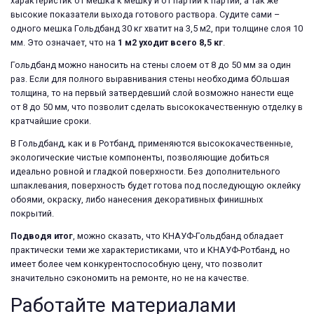
характеристик от мешка к мешку и от партии к партии, а так же
высокие показатели выхода готового раствора. Судите сами –
одного мешка Гольдбанд 30 кг хватит на 3,5 м2, при толщине слоя 10
мм. Это означает, что на
1 м2 уходит всего 8,5 кг
.
Гольдбанд можно наносить на стены слоем от 8 до 50 мм за один
раз. Если для полного выравнивания стены необходима бОльшая
толщина, то на первый затвердевший слой возможно нанести еще
от 8 до 50 мм, что позволит сделать высококачественную отделку в
кратчайшие сроки.
В Гольдбанд, как и в Ротбанд, применяются высококачественные,
экологические чистые компоненты, позволяющие добиться
идеально ровной и гладкой поверхности. Без дополнительного
шпаклевания, поверхность будет готова под последующую оклейку
обоями, окраску, либо нанесения декоративных финишных
покрытий.
Подводя итог
, можно сказать, что КНАУФ-Гольдбанд обладает
практически теми же характеристиками, что и КНАУФ-Ротбанд, но
имеет более чем конкурентоспособную цену, что позволит
значительно сэкономить на ремонте, но не на качестве.
Работайте материалами