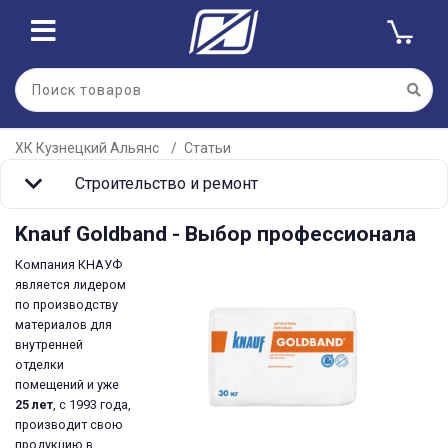
ХК Кузнецкий Альянс
Статьи
Строительство и ремонт
Knauf Goldband - Выбор профессионала
Компания КНАУФ
является лидером
по производству
материалов для
внутренней
отделки
помещений и уже
25 лет
, с 1993 года,
производит свою
продукцию в