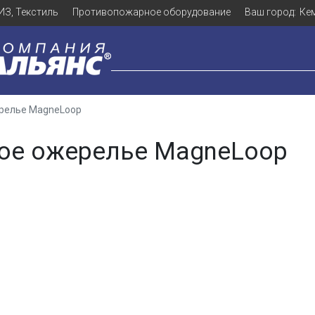
ИЗ, Текстиль
Противопожарное оборудование
Ваш город:
Ке
релье MagneLoop
ое ожерелье MagneLoop