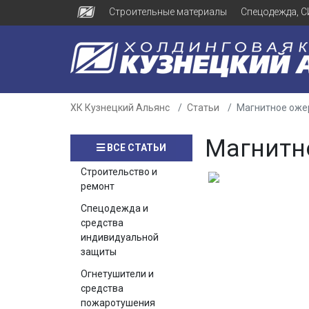
Строительные материалы
Спецодежда, С
ХК Кузнецкий Альянс
Статьи
Магнитное оже
Магнитн
ВСЕ СТАТЬИ
Строительство и
ремонт
Спецодежда и
средства
индивидуальной
защиты
Огнетушители и
средства
пожаротушения