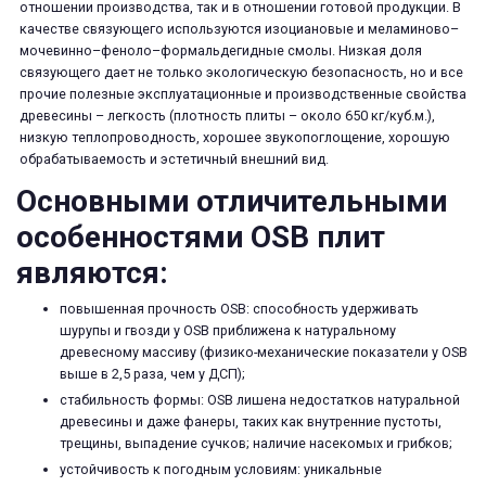
отношении производства, так и в отношении готовой продукции. В
качестве связующего используются изоциановые и меламиново–
мочевинно–феноло–формальдегидные смолы. Низкая доля
связующего дает не только экологическую безопасность, но и все
прочие полезные эксплуатационные и производственные свойства
древесины – легкость (плотность плиты – около 650 кг/куб.м.),
низкую теплопроводность, хорошее звукопоглощение, хорошую
обрабатываемость и эстетичный внешний вид.
Основными отличительными
особенностями OSB плит
являются:
повышенная прочность OSB: способность удерживать
шурупы и гвозди у OSB приближена к натуральному
древесному массиву (физико-механические показатели у OSB
выше в 2,5 раза, чем у ДСП);
стабильность формы: OSB лишена недостатков натуральной
древесины и даже фанеры, таких как внутренние пустоты,
трещины, выпадение сучков; наличие насекомых и грибков;
устойчивость к погодным условиям: уникальные