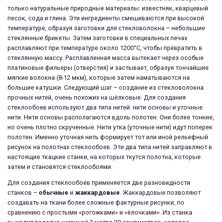
только натуральные природные материалы: известняк, кварцевый
песок, сода и глина. Эти ингредиенты смешиваются при высокой
температуре, образуя заготовки для стекловолокна – небольшие
стеклянные брикеты. Затем заготовки в специальных печах
расплавляют при температуре около 1200°С, чтобы превратить в
стеклянную массу. Расплавленная масса вытекает через особые
платиновые фильеры (отверстия) и застывает, образуя тончайшие
мягкие волокна (8-12 мкм), которые затем наматываются на
большие катушки. Следующий шаг – создание из стекловолокна
прочных нитей, очень похожих на шёлковые. Для создания
стеклообоев используют два типа нитей: нити основы и уточные
нити. Нити основы располагаются вдоль полотен. Они более тонкие,
но очень плотно скрученные. Нити утка (уточные нити) идут поперек
полотен. Именно уточная нить формирует тот или иной рельефный
рисунок на полотнах стеклообоев. Эти два типа нитей заправляют в
настоящие ткацкие станки, на которых ткутся полотна, которые
затем и становятся стеклообоями.
Для создания стеклообоев применяется две разновидности
станков –
обычные
и
жаккардовые
. Жаккардовые позволяют
создавать на ткани более сложные фактурные рисунки, по
сравнению с простыми «рогожками» и «ёлочками». Из станка