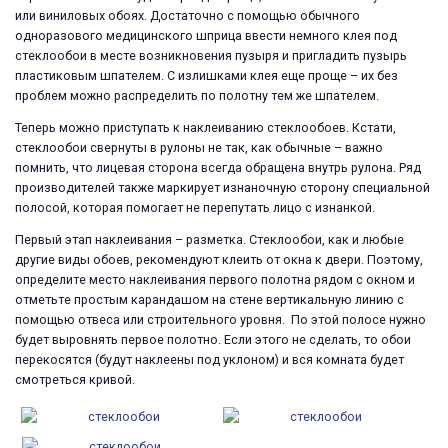
или виниловых обоях. Достаточно с помощью обычного
одноразового медицинского шприца ввести немного клея под
стеклообои в месте возникновения пузыря и пригладить пузырь
пластиковым шпателем. С излишками клея еще проще – их без
проблем можно распределить по полотну тем же шпателем.
Теперь можно приступать к наклеиванию стеклообоев. Кстати,
стеклообои свернуты в рулоны не так, как обычные – важно
помнить, что лицевая сторона всегда обращена внутрь рулона. Ряд
производителей также маркирует изнаночную сторону специальной
полосой, которая помогает не перепутать лицо с изнанкой.
Первый этап наклеивания – разметка. Стеклообои, как и любые
другие виды обоев, рекомендуют клеить от окна к двери. Поэтому,
определите место наклеивания первого полотна рядом с окном и
отметьте простым карандашом на стене вертикальную линию с
помощью отвеса или строительного уровня. По этой полосе нужно
будет выровнять первое полотно. Если этого не сделать, то обои
перекосятся (будут наклеены под уклоном) и вся комната будет
смотреться кривой.