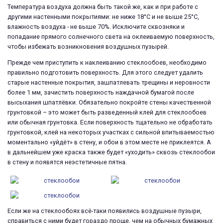
Температура воздуха должна быть такой же, как и при работе с
другими настенными покрытиями: не ниже 18°С и не выше 25°С,
влажность воздуха - не выше 70%. Исключите сквозняки и
попадание прямого солнечного света на оклеиваемую поверхность,
чтобы избежать возникновения воздушных пузырей.
Прежде чем приступить к наклеиванию стеклообоев, необходимо
правильно подготовить поверхность. Для этого следует удалить
старые настенные покрытия, зашпатлевать трещины и неровности
более 1 мм, зачистить поверхность наждачной бумагой после
высыхания шпатлёвки. Обязательно покройте стены качественной
грунтовкой – это может быть разведенный клей для стеклообоев
или обычная грунтовка. Если поверхность тщательно не обработать
грунтовкой, клей на некоторых участках с сильной впитываемостью
моментально «уйдёт» в стену, и обои в этом месте не приклеятся. А
в дальнейшем уже краска также будет «уходить» сквозь стеклообои
в стену и появятся неэстетичные пятна.
Если же на стеклообоях всё-таки появились воздушные пузыри,
справиться с ними будет гораздо проще, чем на обычных бумажных