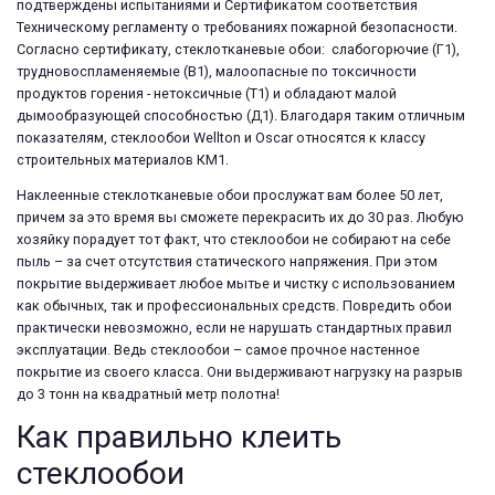
подтверждены испытаниями и Сертификатом соответствия
Техническому регламенту о требованиях пожарной безопасности.
Согласно сертификату, стеклотканевые обои: слабогорючие (Г1),
трудновоспламеняемые (В1), малоопасные по токсичности
продуктов горения - нетоксичные (Т1) и обладают малой
дымообразующей способностью (Д1). Благодаря таким отличным
показателям, стеклообои Wellton и Oscar относятся к классу
строительных материалов КМ1.
Наклеенные стеклотканевые обои прослужат вам более 50 лет,
причем за это время вы сможете перекрасить их до 30 раз. Любую
хозяйку порадует тот факт, что стеклообои не собирают на себе
пыль – за счет отсутствия статического напряжения. При этом
покрытие выдерживает любое мытье и чистку с использованием
как обычных, так и профессиональных средств. Повредить обои
практически невозможно, если не нарушать стандартных правил
эксплуатации. Ведь стеклообои – самое прочное настенное
покрытие из своего класса. Они выдерживают нагрузку на разрыв
до 3 тонн на квадратный метр полотна!
Как правильно клеить
стеклообои