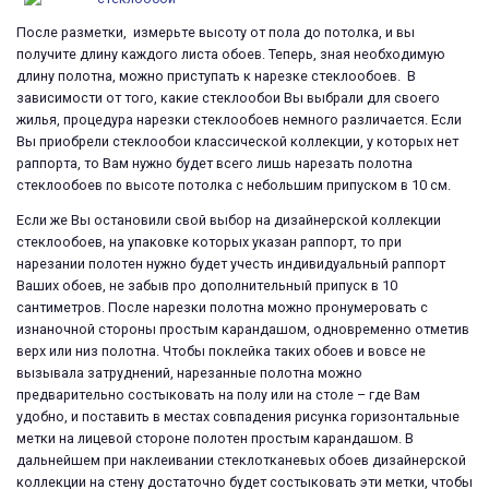
После разметки, измерьте высоту от пола до потолка, и вы
получите длину каждого листа обоев. Теперь, зная необходимую
длину полотна, можно приступать к нарезке стеклообоев. В
зависимости от того, какие стеклообои Вы выбрали для своего
жилья, процедура нарезки стеклообоев немного различается. Если
Вы приобрели стеклообои классической коллекции, у которых нет
раппорта, то Вам нужно будет всего лишь нарезать полотна
стеклообоев по высоте потолка с небольшим припуском в 10 см.
Если же Вы остановили свой выбор на дизайнерской коллекции
стеклообоев, на упаковке которых указан раппорт, то при
нарезании полотен нужно будет учесть индивидуальный раппорт
Ваших обоев, не забыв про дополнительный припуск в 10
сантиметров. После нарезки полотна можно пронумеровать с
изнаночной стороны простым карандашом, одновременно отметив
верх или низ полотна. Чтобы поклейка таких обоев и вовсе не
вызывала затруднений, нарезанные полотна можно
предварительно состыковать на полу или на столе – где Вам
удобно, и поставить в местах совпадения рисунка горизонтальные
метки на лицевой стороне полотен простым карандашом. В
дальнейшем при наклеивании стеклотканевых обоев дизайнерской
коллекции на стену достаточно будет состыковать эти метки, чтобы