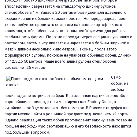
выходит полотно шириной 2 метра 20 сантиметров, которое
впоследствии разрезается на стандартную ширину рулонов
стеклообоев в 1 м. Запас в 20 сантиметров нужен для идеального
выравнивания и обрезки кромок полотен. Но перед разрезанием
ткань требуется пропитать составом на основе картофельного
крахмала, чтобы обеспечить полотнам необходимую для работы
стабильность формы. Полотно проходит через специальную ванну с
раствором, затем высушивается и нарезается в бобины шириной в
метр и длиной несколько километров. Наконец, после этого
формируются рулоны, похожие на упаковки обычных обоев, длиной
от 12,5 до 50 метров. Чаще всего длина рулона стеклообоев
составляет 25 метров.
Само
собой, на
любом
производстве встречается брак. Бракованные партии стеклообоев
европейские производители маркируют как Factory Outlet, а
китайские вообще оставляют без пометок. В России эти дефектные
партии можно найти в розничной продаже под названием «2 сорт».
Однако реализация таких обоев противоречит закону, ведь товар не
прошел необходимую сертификацию и его безопасность находится
под большим вопросом.