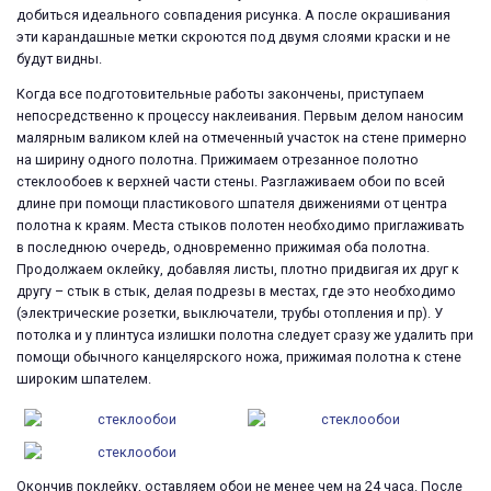
добиться идеального совпадения рисунка. А после окрашивания
эти карандашные метки скроются под двумя слоями краски и не
будут видны.
Когда все подготовительные работы закончены, приступаем
непосредственно к процессу наклеивания. Первым делом наносим
малярным валиком клей на отмеченный участок на стене примерно
на ширину одного полотна. Прижимаем отрезанное полотно
стеклообоев к верхней части стены. Разглаживаем обои по всей
длине при помощи пластикового шпателя движениями от центра
полотна к краям. Места стыков полотен необходимо приглаживать
в последнюю очередь, одновременно прижимая оба полотна.
Продолжаем оклейку, добавляя листы, плотно придвигая их друг к
другу – стык в стык, делая подрезы в местах, где это необходимо
(электрические розетки, выключатели, трубы отопления и пр). У
потолка и у плинтуса излишки полотна следует сразу же удалить при
помощи обычного канцелярского ножа, прижимая полотна к стене
широким шпателем.
Окончив поклейку, оставляем обои не менее чем на 24 часа. После