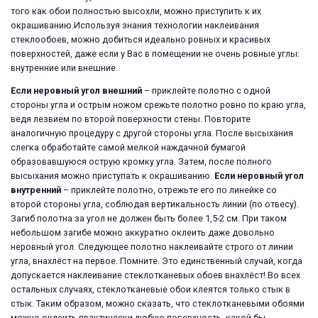
того как обои полностью высохли, можно приступить к их
окрашиванию.Используя знания технологии наклеивания
стеклообоев, можно добиться идеально ровных и красивых
поверхностей, даже если у Вас в помещении не очень ровные углы:
внутренние или внешние.
Если неровный угол внешний
– приклейте полотно с одной
стороны угла и острым ножом срежьте полотно ровно по краю угла,
ведя лезвием по второй поверхности стены. Повторите
аналогичную процедуру с другой стороны угла. После высыхания
слегка обработайте самой мелкой наждачной бумагой
образовавшуюся острую кромку угла. Затем, после полного
высыхания можно приступать к окрашиванию.
Если неровный угол
внутренний
– приклейте полотно, отрежьте его по линейке со
второй стороны угла, соблюдая вертикальность линии (по отвесу).
Загиб полотна за угол не должен быть более 1,5-2 см. При таком
небольшом загибе можно аккуратно оклеить даже довольно
неровный угол. Следующее полотно наклеивайте строго от линии
угла, внахлёст на первое. Помните. Это единственный случай, когда
допускается наклеивание стеклотканевых обоев внахлёст! Во всех
остальных случаях, стеклотканевые обои клеятся только стык в
стык. Таким образом, можно сказать, что стеклотканевыми обоями
можно оклеить практически любую поверхность, какой бы