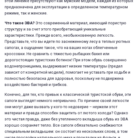
этой линейке присутствуют как мужские модели, каждая из которых
предназначена для эксплуатации в определенном температурном
режиме, так и женские.
Что такое ЭВА?
Это современный материал, имеющий пористую
структуру и за счет этого приобретающий уникальные
характеристики. Прежде всего, необыкновенную легкость.
Представьте, что вы идете по заснеженному лесу в теплых уютных
сапогах, а ощущение такое, что на ваших ногах облегченные
кроссовки. Не сравнить с тяжестью рыбацких бахил или
дорогостоящих туристских ботинок! При этом обувь совершенно
водонепроницаема, выдерживает низкие температуры (предел
зависит от конкретной модели), помогает не уставать при ходьбе и
полностью безопасна для здоровья, поскольку не подвержена
воздействию бактерий и грибков.
Конечно, для тех, кто привык к классической туристской обуви, эти
сапоги выглядят немного непривычно. По причине своей легкости
они могут даже вызвать у кого-то недоверие – неужели этот
материал и правда способен защитить от лютого холода? Однако
это чистая правда, даже без утепленного вкладыша обувь из ЭВА
хорошо сохраняет тепло. Все сапоги обязательно снабжаются
специальным вкладышем: он состоит из нескольких слоев, в том
числе прослойки натурального меха и прокладки из фольги, и