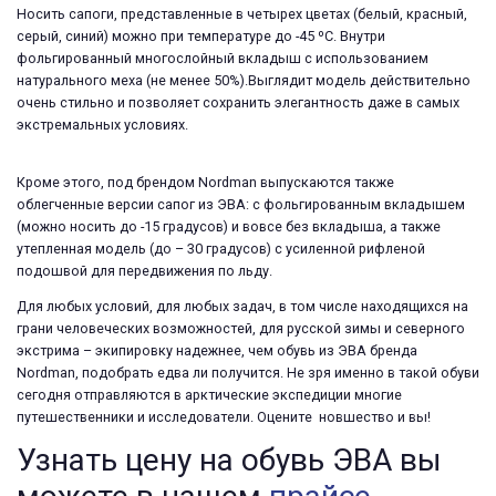
Носить сапоги, представленные в четырех цветах (белый, красный,
серый, синий) можно при температуре до -45 ºС. Внутри
фольгированный многослойный вкладыш с использованием
натурального меха (не менее 50%).Выглядит модель действительно
очень стильно и позволяет сохранить элегантность даже в самых
экстремальных условиях.
Кроме этого, под брендом Nordman выпускаются также
облегченные версии сапог из ЭВА: с фольгированным вкладышем
(можно носить до -15 градусов) и вовсе без вкладыша, а также
утепленная модель (до – 30 градусов) с усиленной рифленой
подошвой для передвижения по льду.
Для любых условий, для любых задач, в том числе находящихся на
грани человеческих возможностей, для русской зимы и северного
экстрима – экипировку надежнее, чем обувь из ЭВА бренда
Nordman, подобрать едва ли получится. Не зря именно в такой обуви
сегодня отправляются в арктические экспедиции многие
путешественники и исследователи. Оцените новшество и вы!
Узнать цену на обувь ЭВА вы