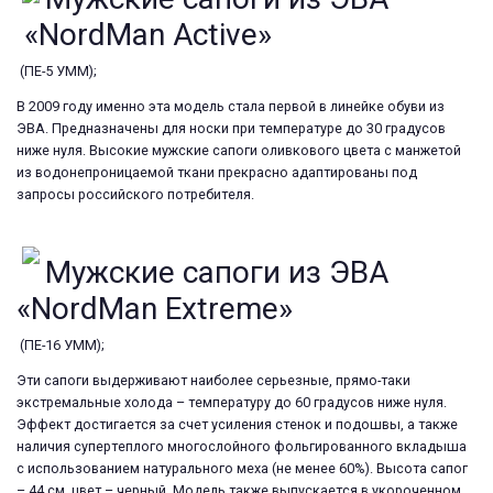
«NordMan Active»
(ПЕ-5 УММ);
В 2009 году именно эта модель стала первой в линейке обуви из
ЭВА. Предназначены для носки при температуре до 30 градусов
ниже нуля. Высокие мужские сапоги оливкового цвета с манжетой
из водонепроницаемой ткани прекрасно адаптированы под
запросы российского потребителя.
Мужские сапоги из ЭВА
«NordMan Extreme»
(ПЕ-16 УММ);
Эти сапоги выдерживают наиболее серьезные, прямо-таки
экстремальные холода – температуру до 60 градусов ниже нуля.
Эффект достигается за счет усиления стенок и подошвы, а также
наличия супертеплого многослойного фольгированного вкладыша
с использованием натурального меха (не менее 60%). Высота сапог
– 44 см, цвет – черный. Модель также выпускается в укороченном