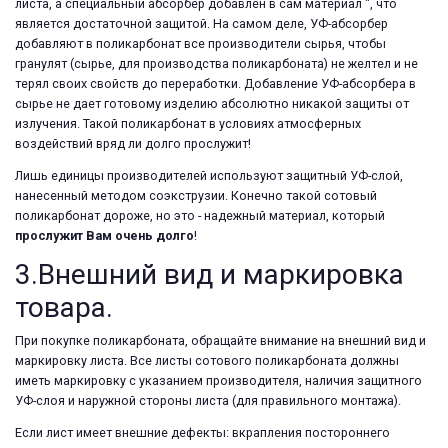
листа, а специальный абсорбер добавлен в сам материал ", что
является достаточной защитой. На самом деле, УФ-абсорбер
добавляют в поликарбонат все производители сырья, чтобы
гранулят (сырье, для производства поликарбоната) не желтел и не
терял своих свойств до переработки. Добавление УФ-абсорбера в
сырье не дает готовому изделию абсолютно никакой защиты от
излучения. Такой поликарбонат в условиях атмосферных
воздействий вряд ли долго прослужит!
Лишь единицы производителей используют защитный УФ-слой,
нанесенный методом соэкструзии. Конечно такой сотовый
поликарбонат дороже, но это - надежный материал, который
прослужит Вам очень долго
!
3.Внешний вид и маркировка
товара.
При покупке поликарбоната, обращайте внимание на внешний вид и
маркировку листа. Все листы сотового поликарбоната должны
иметь маркировку с указанием производителя, наличия защитного
УФ-слоя и наружной стороны листа (для правильного монтажа).
Если лист имеет внешние дефекты: вкрапления постороннего