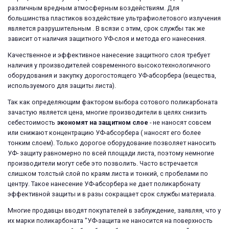
различным вредным атмосферным воздействиям. Для
большинства пластиков воздействие ультрафиолетового излучения
является разрушительным . В всязи с этим, срок службы так же
зависит от наличия защитного УФ-слоя и метода его нанесения.
Качественное и эффективное нанесение защитного слоя требует
наличия у производителей современного высокотехнологичного
оборудования и закупку дорогостоящего УФ-абсорбера (вещества,
используемого для защиты листа).
Так как определяющим фактором выбора сотового поликарбоната
зачастую является цена, многие производители в целях снизить
себестоимость
экономят на защитном слое
- не наносят совсем
или снижают концентрацию УФ-абсорбера ( наносят его более
тонким слоем). Только дорогое оборудование позволяет наносить
УФ- защиту равномерно по всей площади листа, поэтому немногие
производители могут себе это позволить. Часто встречается
слишком толстый слой по краям листа и тонкий, с пробелами по
центру. Такое нанесение УФ-абсорбера не дает поликарбонату
эффективной защиты и в разы сокращает срок службы материала.
Многие продавцы вводят покупателей в заблуждение, заявляя, что у
их марки поликарбоната "УФ-защита не наносится на поверхность