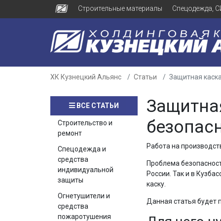
Строительные материалы
Спецодежда, С
ХК Кузнецкий Альянс
Статьи
Защитная каска
Защитна
ВСЕ СТАТЬИ
безопасн
Строительство и
ремонт
Работа на производств
Спецодежда и
средства
Проблема безопасност
индивидуальной
России. Так и в Кузба
защиты
каску.
Огнетушители и
Данная статья будет 
средства
пожаротушения