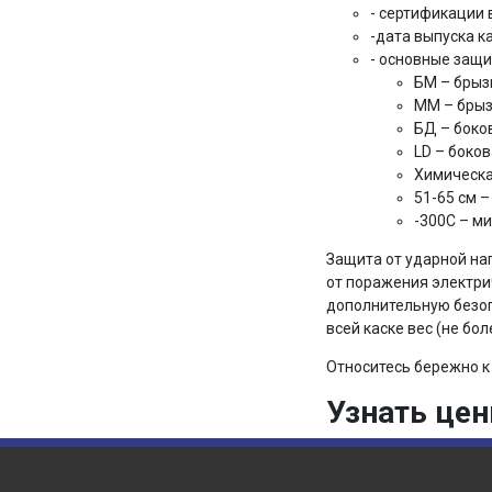
- сертификации 
-дата выпуска ка
- основные защи
БМ – брыз
ММ – брыз
БД – боко
LD – боко
Химическа
51-65 см 
-300С – м
Защита от ударной на
от поражения электри
дополнительную безоп
всей каске вес (не бо
Относитесь бережно к 
Узнать це