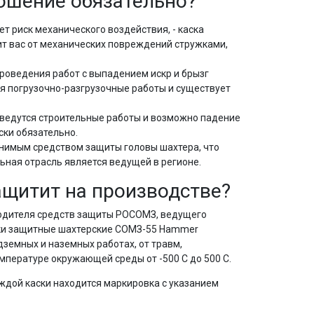
ношение обязательно?
т риск механического воздействия, - каска
т вас от механических повреждений стружками,
проведения работ с выпадением искр и брызг
тся погрузочно-разгрузочные работы и существует
 ведутся строительные работы и возможно падение
ски обязательно.
енимым средством защиты головы шахтера, что
ольная отрасль является ведущей в регионе.
защитит на производстве?
одителя средств защиты РОСОМЗ, ведущего
ки защитные шахтерские СОМЗ-55 Hammer
земных и наземных работах, от травм,
мпературе окружающей среды от -500 С до 500 С.
ждой каски находится маркировка с указанием