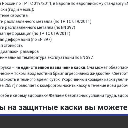
в России по ТР ТС 019/2011, в Европе по европейскому стандарту E
ски (год и месяц);
тные свойства:
ги расплавленного металла (по ТР ТС 019/2011)
ги расплавленного металла (по EN 397)
вая деформация (по ТР ТС 019/2011)
вая деформация (по EN 397)
я стойкость
– диапазон размеров
инимальная температура эксплуатации по EN 397.
грузки –
не единственное назначение каски
. Она может обезопаси
ческим током, воздействия брызг агрессивных жидкостей. Свето
асность в темного время суток. Укороченный козырек каски увелич
лее 265 г) позволяет с комфортом носить каску в течение всей рабо
себе и своему здоровью! Желаем безопасных условий труда, здоро
ны на защитные каски вы может