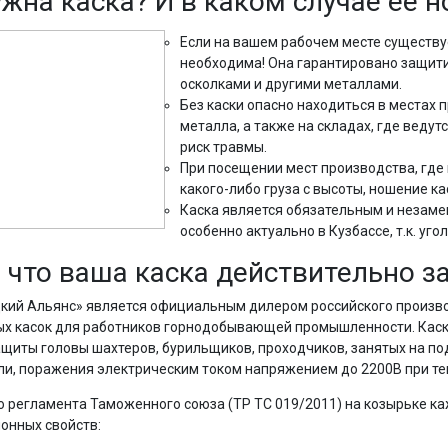
ужна каска? И в каком случае ее 
Если на вашем рабочем месте существуе
необходима! Она гарантировано защити
осколками и другими металлами.
Без каски опасно находиться в местах 
металла, а также на складах, где веду
риск травмы.
При посещении мест производства, где
какого-либо груза с высоты, ношение ка
Каска является обязательным и незам
особенно актуально в Кузбассе, т.к. уг
, что ваша каска действительно 
цкий Альянс» является официальным дилером российского произв
ых касок для работников горнодобывающей промышленности. Кас
щиты головы шахтеров, бурильщиков, проходчиков, занятых на под
ли, поражения электрическим током напряжением до 2200В при те
о регламента Таможенного союза (ТР ТС 019/2011) на козырьке ка
онных свойств: