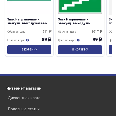
Знак Направление к
Знак Напрвление к
Знак
эвакуац. выходу налево
эвакуац. выходу по
по л
вверх 150*300 (Е06) пленка
лестнице вниз налево
200*
200*200 пленка
пла
91
90
101
90
Обычная цена
Обычная цена
Обыч
раз в 2 недели
89
99
Цена по карте
Цена по карте
Цена
В КОРЗИНУ
В КОРЗИНУ
Интернет магазин
Дисконтная карта
Полезные статьи