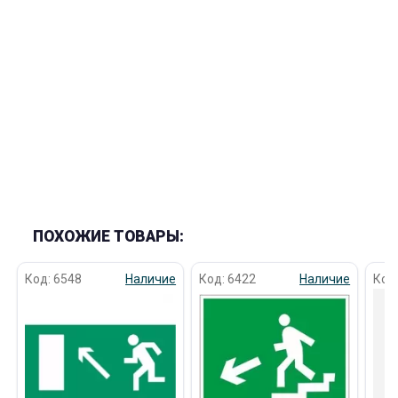
об оплате Плайтом
Остались вопросы?
25
8 800 302-02-51
plait.ru
раз в 2
недели
ПОХОЖИЕ ТОВАРЫ:
Код: 6548
Наличие
Код: 6422
Наличие
Код