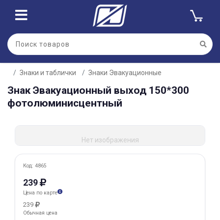
Для клиентов всех банков
Знаки и таблички
Знаки Эвакуационные
Разбейте
Знак Эвакуационный выход 150*300
оплату
на части
фотолюминисцентный
без переплат
Нет изображения
График платежей
Код: 4865
Сегодня
239
25
%
Цена по карте
239
Обычная цена