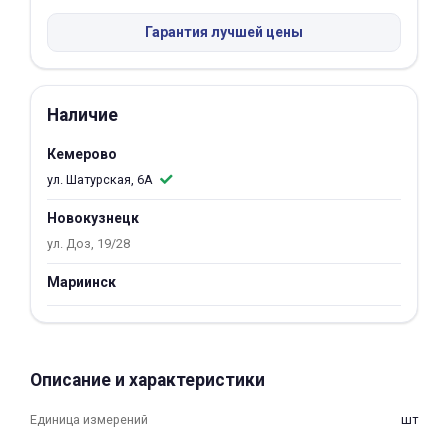
Добавляйте товары
Гарантия лучшей цены
в корзину
Наличие
Оплачивайте сегодня только
25
% картой любого банка
Кемерово
ул. Шатурская, 6А
Получайте товар
Новокузнецк
выбранный способом
ул. Доз, 19/28
Мариинск
Оставшиеся
75
% будут
списываться
с вашей карты
по
25
%
каждые 2 недели
Описание и характеристики
Единица измерений
шт
Подробнее