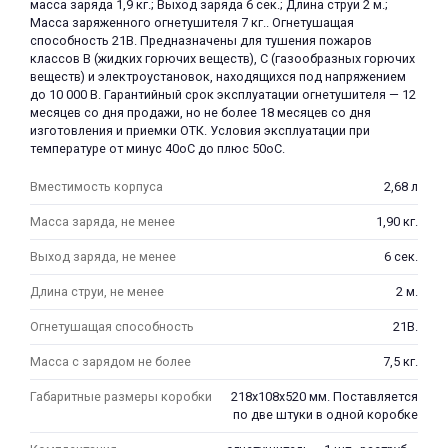
масса заряда 1,9 кг.; Выход заряда 6 сек.; Длина струи 2 м.;
Масса заряженного огнетушителя 7 кг.. Огнетушащая
способность 21В. Предназначены для тушения пожаров
классов В (жидких горючих веществ), С (газообразных горючих
веществ) и электроустановок, находящихся под напряжением
до 10 000 В. Гарантийный срок эксплуатации огнетушителя — 12
месяцев со дня продажи, но не более 18 месяцев со дня
изготовления и приемки ОТК. Условия эксплуатации при
температуре от минус 40оС до плюс 50оС.
раз в 2 недели
Вместимость корпуса
2,68 л
Масса заряда, не менее
1,90 кг.
Выход заряда, не менее
6 сек.
Длина струи, не менее
2 м.
Огнетушащая способность
21В.
Масса с зарядом не более
7,5 кг.
Габаритные размеры коробки
218х108х520 мм. Поставляется
по две штуки в одной коробке