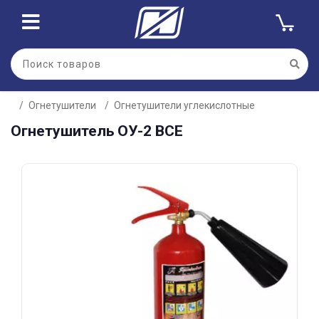
Для клиентов всех банков
Огнетушители
Огнетушители углекислотные
Разбейте
Огнетушитель ОУ-2 ВСЕ
оплату
на части
без переплат
График платежей
Сегодня
25
%