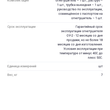
Комплектация
огнетушитель – 1 шт., раструб –
1 шт., трубка выкидная – 1 шт.,
руководство по эксплуатации,
совмещённое с паспортом на
огнетушитель – 1 шт.
Срок эксплуатации
Гарантийный срок
эксплуатации огнетушителя
ОУ-2 - 12 месяцев со дня
продажи, но не более 18
месяцев со дня изготовления.
Условия эксплуатации при
температуре от минус 40С до
плюс 50С.
Единица измерений
шт
Вес, кг
7