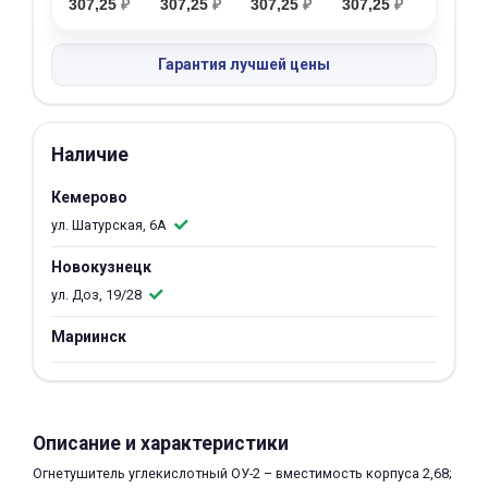
307,25
₽
307,25
₽
307,25
₽
307,25
₽
об оплате Плайтом
Гарантия лучшей цены
Остались вопросы?
25
Наличие
8 800 302-02-51
plait.ru
раз в 2
Кемерово
недели
ул. Шатурская, 6А
Новокузнецк
ул. Доз, 19/28
Мариинск
Описание и характеристики
Огнетушитель углекислотный ОУ-2 – вместимость корпуса 2,68;