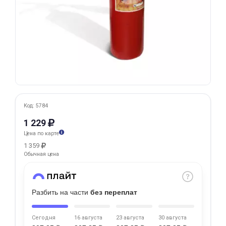
Добавляйте товары
в корзину
Оплачивайте сегодня только
25
% картой любого банка
Получайте товар
Код: 5784
выбранный способом
1 229
Цена по карте
1 359
Оставшиеся
75
% будут
Обычная цена
списываться
с вашей карты
по
25
%
каждые 2 недели
Разбить на части
без переплат
Сегодня
16 августа
23 августа
30 августа
Подробнее