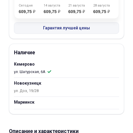
об оплате Плайтом
Сегодня
14 августа
21 августа
28 августа
609,75
₽
609,75
₽
609,75
₽
609,75
₽
Гарантия лучшей цены
Остались вопросы?
25
8 800 302-02-51
plait.ru
Наличие
раз в 2
недели
Кемерово
ул. Шатурская, 6А
Новокузнецк
ул. Доз, 19/28
Мариинск
Описание и характеристики