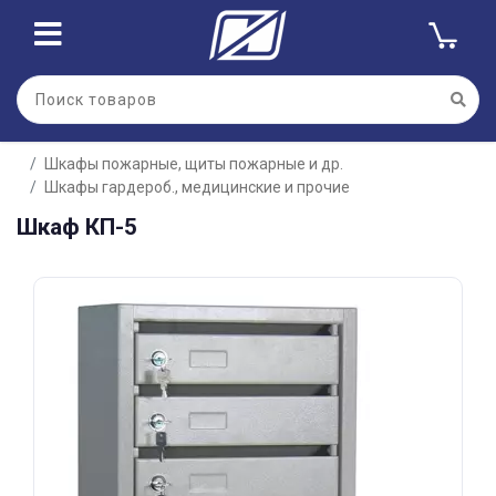
Для клиентов всех банков
Шкафы пожарные, щиты пожарные и др.
Разбейте
Шкафы гардероб., медицинские и прочие
оплату
на части
Шкаф КП-5
без переплат
График платежей
Сегодня
25
%