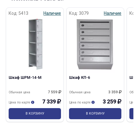
Код: 5413
Наличие
Код: 3079
Наличие
Код
Шкаф ШРМ-14-М
Шкаф КП-6
Шка
7 559
3 359
Обычная цена
Обычная цена
Обыч
7 339
3 259
Цена по карте
Цена по карте
Цена
В КОРЗИНУ
В КОРЗИНУ