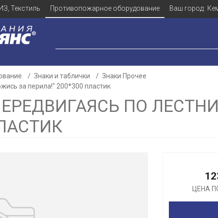
ИЗ, Текстиль
Противопожарное оборудование
Ваш город:
Ке
ование
Знаки и таблички
Знаки Прочее
жись за перила!" 200*300 пластик
ПЕРЕДВИГАЯСЬ ПО ЛЕСТНИ
ПЛАСТИК
Для клиентов всех банков
Разбейте
оплату
а части
без переплат
12
ЦЕНА П
График платежей