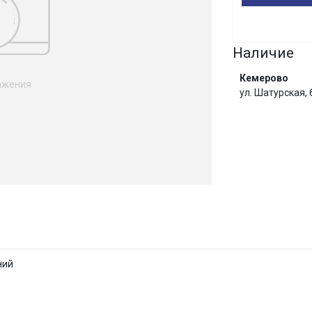
Сегодня
25
%
Наличие
Кемерово
ажения
ул. Шатурская,
Добавляйте товары
в корзину
Оплачивайте сегодня только
25
% картой любого банка
И
Получайте товар
выбранный способом
ний
Оставшиеся
75
% будут
списываться