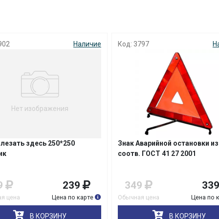
с вашей карты
по
25
%
каждые 2 недели
902
Наличие
Код: 3797
Н
Подробнее
об оплате Плайтом
25
Нет изображения
раз в 2
Остались вопросы?
недели
Влезать здесь 250*250
Знак Аварийной остановки изг
8 800 302-02-51
ик
соотв. ГОСТ 41 27 2001
plait.ru
9
239
349
33
я цена
Цена по карте
Обычная цена
Цена по 
В КОРЗИНУ
В КОРЗИНУ