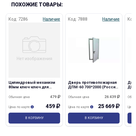
ПОХОЖИЕ ТОВАРЫ:
Код: 7286
Наличие
Код: 7888
Наличие
Код
Нет изображения
Цилиндровый механизм
Дверь противопожарная
Две
80мм ключ-ключ для
ДПМ-60 700*2000 (Россия)
ДПМ
ДМП-60 (производства
прав. с наличником
прав
Дельта ПК)
479
26 439
Обычная цена
Обычная цена
Обыч
459
25 669
Цена по карте
Цена по карте
Цена
В КОРЗИНУ
В КОРЗИНУ