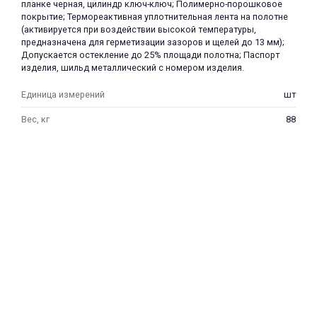
планке черная, цилиндр ключ-ключ; Полимерно-порошковое
покрытие; Термореактивная уплотнительная лента на полотне
(активируется при воздействии высокой температуры,
предназначена для герметизации зазоров и щелей до 13 мм);
Допускается остекление до 25% площади полотна; Паспорт
изделия, шильд металлический с номером изделия.
Единица измерений
шт
раз в 2 недели
Вес, кг
88