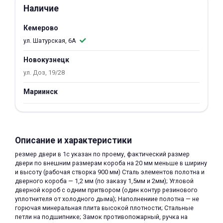
Наличие
об оплате Плайтом
Кемерово
ул. Шатурская, 6А
Новокузнецк
Остались вопросы?
25
8 800 302-02-51
ул. Доз, 19/28
plait.ru
раз в 2
Мариинск
недели
Описание и характеристики
резмер двери в 1с указан по проему, фактический размер
двери по внешним размерам короба на 20 мм меньше в ширину
и высоту (рабочая створка 900 мм) Сталь элементов полотна и
дверного короба — 1,2 мм (по заказу 1,5мм и 2мм); Угловой
дверной короб с одним притвором (один контур резинового
уплотнителя от холодного дыма); Наполнениие полотна — не
горючая минеральная плита высокой плотности; Стальные
петли на подшипнике; Замок противопожарный, ручка на