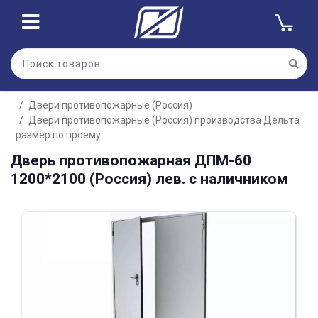
Для клиентов всех банков
Двери противопожарные (Россия)
Разбейте
Двери противопожарные (Россия) производства Дельта
оплату
на части
размер по проему
без переплат
Дверь противопожарная ДПМ-60
1200*2100 (Россия) лев. с наличником
График платежей
Сегодня
25
%