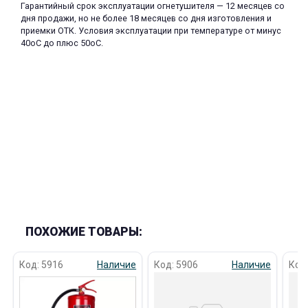
Гарантийный срок эксплуатации огнетушителя — 12 месяцев со
об оплате Плайтом
дня продажи, но не более 18 месяцев со дня изготовления и
приемки ОТК. Условия эксплуатации при температуре от минус
40оС до плюс 50оС.
Остались вопросы?
25
8 800 302-02-51
plait.ru
раз в 2
недели
ПОХОЖИЕ ТОВАРЫ:
Код: 5916
Наличие
Код: 5906
Наличие
Код