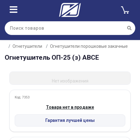
Для клиентов всех банков
Огнетушители
Огнетушители порошковые закачные
Разбейте
Огнетушитель ОП-25 (з) АВСЕ
оплату
на части
без переплат
Нет изображения
График платежей
Код: 7353
Товара нет в продаже
Сегодня
Гарантия лучшей цены
25
%