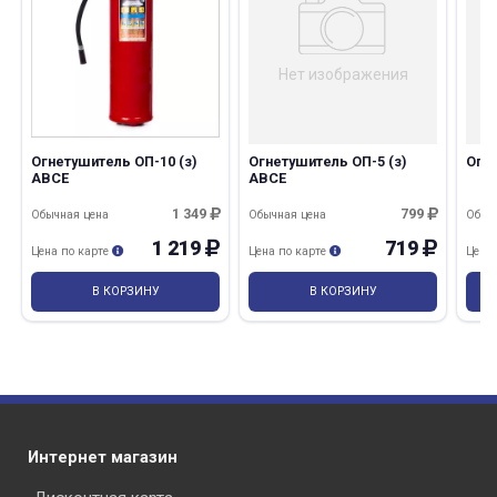
Нет изображения
Огнетушитель ОП-10 (з)
Огнетушитель ОП-5 (з)
Огн
раз в 2 недели
АВСЕ
АВСЕ
1 349
799
Обычная цена
Обычная цена
Обыч
1 219
719
Цена по карте
Цена по карте
Цена
В КОРЗИНУ
В КОРЗИНУ
Интернет магазин