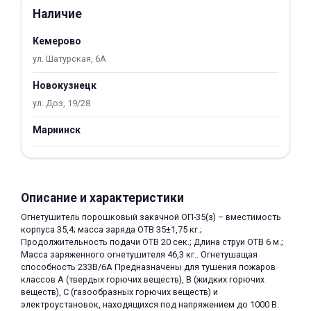
Наличие
Добавляйте товары
в корзину
Кемерово
ул. Шатурская, 6А
Оплачивайте сегодня только
Новокузнецк
25
% картой любого банка
ул. Доз, 19/28
Мариинск
Получайте товар
выбранный способом
Описание и характеристики
Оставшиеся
75
% будут
Огнетушитель порошковый закачной ОП-35(з) – вместимость
списываться
с вашей карты
корпуса 35,4; масса заряда ОТВ 35±1,75 кг.;
по
25
%
каждые 2 недели
Продолжительность подачи ОТВ 20 сек.; Длина струи ОТВ 6 м.;
Масса заряженного огнетушителя 46,3 кг.. Огнетушащая
способность 233В/6А Предназначены для тушения пожаров
классов А (твердых горючих веществ), В (жидких горючих
веществ), С (газообразных горючих веществ) и
электроустановок, находящихся под напряжением до 1000 В.
Подробнее