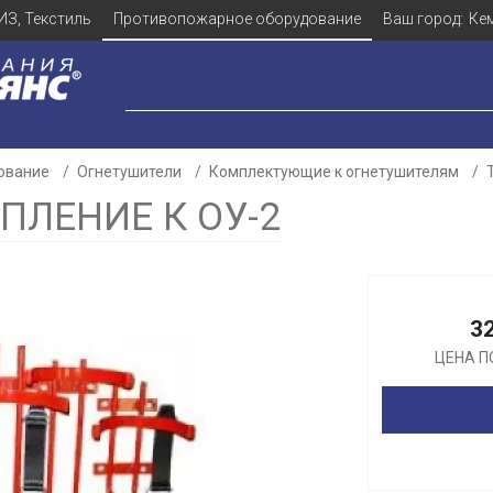
ИЗ, Текстиль
Противопожарное оборудование
Ваш город:
Ке
ование
Огнетушители
Комплектующие к огнетушителям
ПЛЕНИЕ К ОУ-2
Для клиентов всех банков
3
Разбейте
оплату
ЦЕНА П
а части
без переплат
График платежей