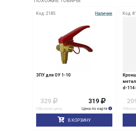
ПОХОЖИЕ ТОВАРЫ:
Код: 2185
Наличие
Код: 8
ЗПУ для ОУ 1-10
Кронш
метал
d-114
329
319
20
Обычная цена
Цена по карте
Обычна
В КОРЗИНУ