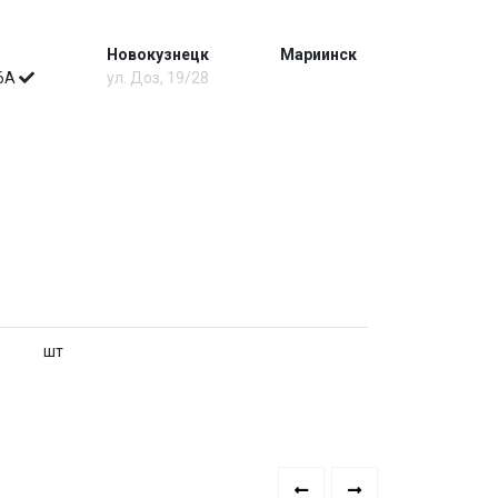
Новокузнецк
Мариинск
 6А
ул. Доз, 19/28
шт