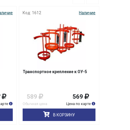
аличие
Код: 1612
Наличие
Код: 3235
Транспортное крепление к ОУ-5
Подставка 
589
569
459
0
карте
Обычная цена
Цена по карте
Обычная цена
В КОРЗИНУ