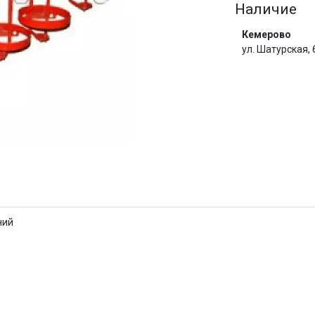
Наличие
Сегодня
Кемерово
25
%
ул. Шатурская,
Добавляйте товары
в корзину
И
Оплачивайте сегодня только
25
% картой любого банка
ний
Получайте товар
выбранный способом
Оставшиеся
75
% будут
списываться