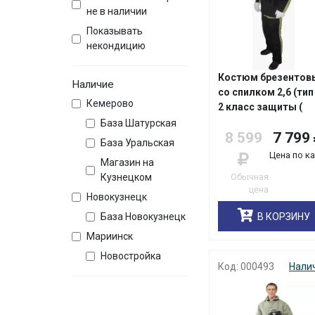
не в наличии
Показывать
некондицию
Костюм брезентов
Наличие
со спилком 2,6 (тип 
Кемерово
2 класс защиты (
Минпромторг)
База Шатурская
8 599
7 799
База Уральская
Цена по к
Магазин на
Обычная
Кузнецком
цена
Новокузнецк
В КОРЗИНУ
База Новокузнецк
Мариинск
Новостройка
Код: 000493
Нали