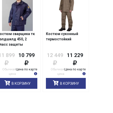
остюм сварщика тк
Костюм суконный
элдшилд 450, 2
термостойкий
ласс защиты
Минпромторг)
11 899
10 799
12 449
11 229
Обычная
Цена по карте
Обычная
Цена по карте
цена
цена
В КОРЗИНУ
В КОРЗИНУ