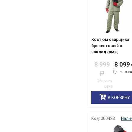
Костюм сварщика
брезентовый с
накладками,
утепленный, 2 клас
8 999
8 099
защиты
(Минпромторг)
Цена по к
Обычная
цена
В КОРЗИНУ
Код: 000423
Нали