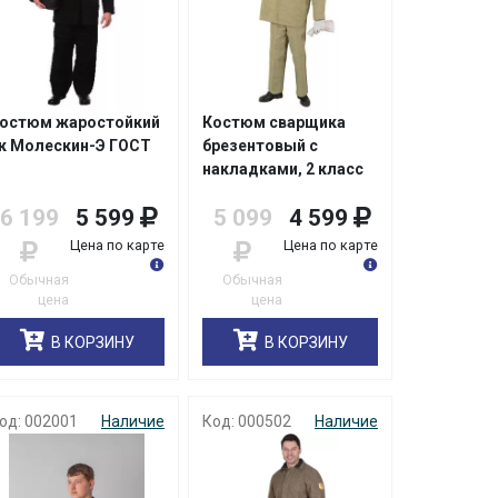
остюм жаростойкий
Костюм сварщика
к Молескин-Э ГОСТ
брезентовый с
накладками, 2 класс
защиты
6 199
5 599
5 099
4 599
(Минпромторг)
Цена по карте
Цена по карте
Обычная
Обычная
цена
цена
В КОРЗИНУ
В КОРЗИНУ
од: 002001
Наличие
Код: 000502
Наличие