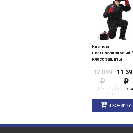
Костюм
цельноспилковый 
класс защиты
(Минпромторг)
12 899
11 69
Обычная
Цена по к
цена
В КОРЗИНУ