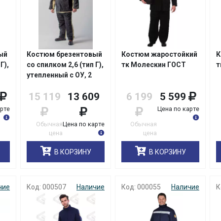
ый
Костюм брезентовый
Костюм жаростойкий
К
Г),
со спилком 2,6 (тип Г),
тк Молескин ГОСТ
т
утепленный с ОУ, 2
класс защиты
15 119
13 609
6 199
5 599
(Минпромторг)
арте
Цена по карте
Обычная
Цена по карте
Обычная
цена
цена
В КОРЗИНУ
В КОРЗИНУ
чие
Код: 000507
Наличие
Код: 000055
Наличие
К