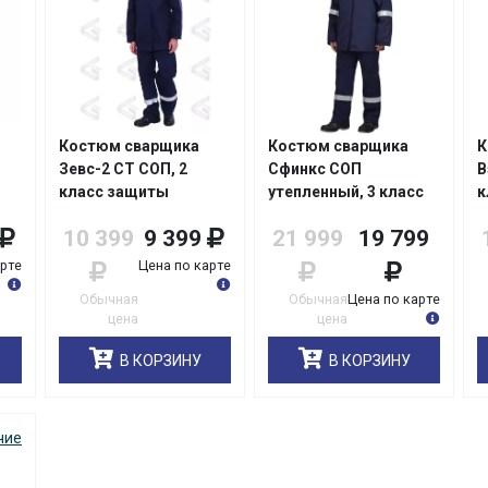
Костюм сварщика
Костюм сварщика
К
Зевс-2 СТ СОП, 2
Сфинкс СОП
В
класс защиты
утепленный, 3 класс
к
с
защиты
(
10 399
9 399
21 999
19 799
арте
Цена по карте
Обычная
Обычная
Цена по карте
цена
цена
В КОРЗИНУ
В КОРЗИНУ
чие