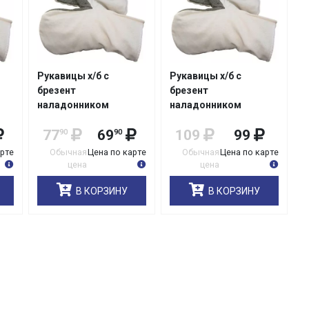
Рукавицы х/б с
Рукавицы х/б с
брезент
брезент
наладонником
наладонником
аппретированные
повышенной
77
69
109
99
90
90
2
230/380/миткаль р.3
плотности 250/480/
двунитка р 2
арте
Обычная
Цена по карте
Обычная
Цена по карте
цена
цена
В КОРЗИНУ
В КОРЗИНУ