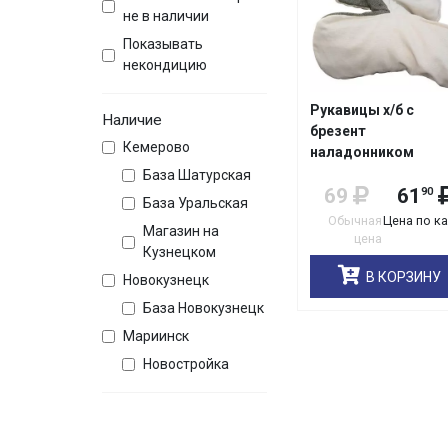
не в наличии
Показывать
некондицию
Рукавицы х/б с
Наличие
брезент
Кемерово
наладонником
аппретированные
База Шатурская
69
61
90
230/380/миткаль р.
База Уральская
Обычная
Цена по к
Магазин на
цена
Кузнецком
В КОРЗИНУ
Новокузнецк
База Новокузнецк
Мариинск
Новостройка