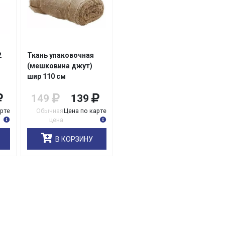
2
Ткань упаковочная
(мешковина джут)
шир 110 см
149
139
арте
Обычная
Цена по карте
цена
В КОРЗИНУ