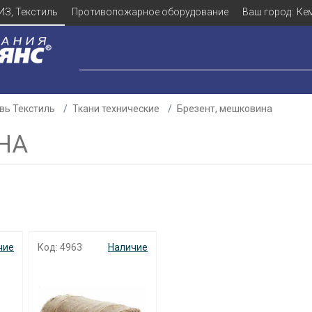
ИЗ, Текстиль
Противопожарное оборудование
Ваш город:
Ке
вь Текстиль
Ткани технические
Брезент, мешковина
НА
чие
Код: 4963
Наличие