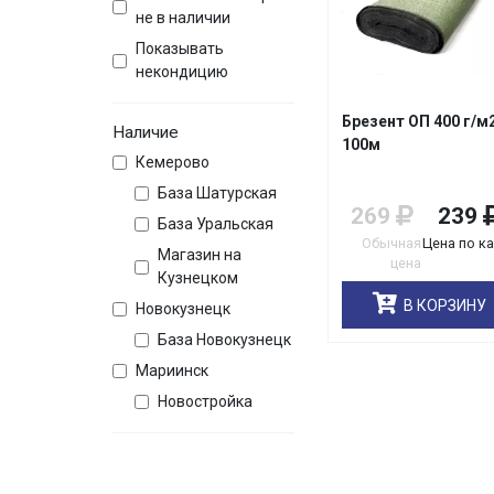
не в наличии
Показывать
некондицию
Брезент ОП 400 г/м
Наличие
100м
Кемерово
База Шатурская
269
239
База Уральская
Обычная
Цена по к
Магазин на
цена
Кузнецком
В КОРЗИНУ
Новокузнецк
База Новокузнецк
Мариинск
Новостройка