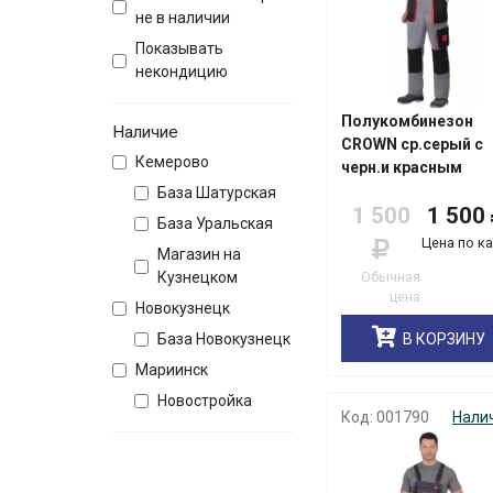
не в наличии
Показывать
некондицию
Полукомбинезон
Наличие
CROWN ср.серый с
Кемерово
черн.и красным
База Шатурская
1 500
1 500
База Уральская
Цена по к
Магазин на
Обычная
Кузнецком
цена
Новокузнецк
В КОРЗИНУ
База Новокузнецк
Мариинск
Новостройка
Код: 001790
Нали