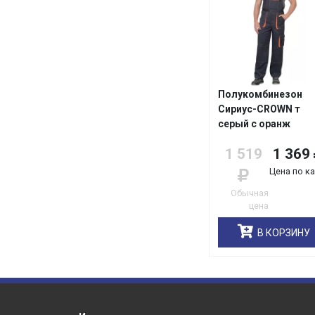
Полукомбинезон
Сириус-CROWN т
серый с оранж
1 519
1 369
Цена по к
Обычная
цена
В КОРЗИНУ