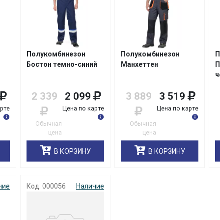
Полукомбинезон
Полукомбинезон
П
Бостон темно-синий
Манхеттен
П
ч
2 339
2 099
3 889
3 519
арте
Цена по карте
Цена по карте
Обычная
Обычная
цена
цена
В КОРЗИНУ
В КОРЗИНУ
чие
Код: 000056
Наличие