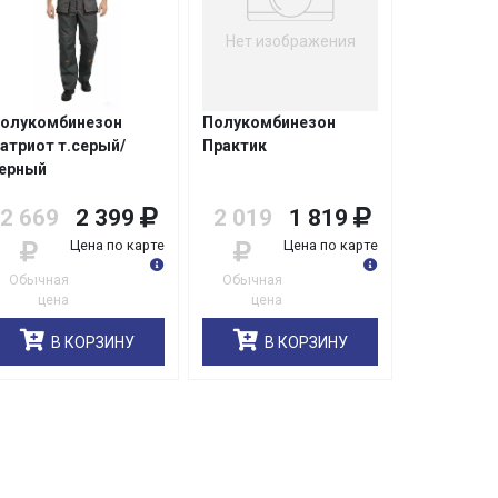
Нет изображения
олукомбинезон
Полукомбинезон
атриот т.серый/
Практик
ерный
2 669
2 399
2 019
1 819
Цена по карте
Цена по карте
Обычная
Обычная
цена
цена
В КОРЗИНУ
В КОРЗИНУ