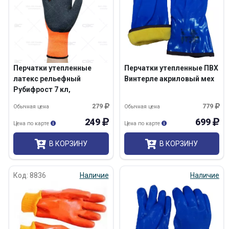
Перчатки утепленные
Перчатки утепленные ПВХ
латекс рельефный
Винтерле акриловый мех
Рубифрост 7 кл,
(Минпромторг)
279
779
Обычная цена
Обычная цена
оранжевые
249
699
Цена по карте
Цена по карте
В КОРЗИНУ
В КОРЗИНУ
Код: 8836
Наличие
Наличие