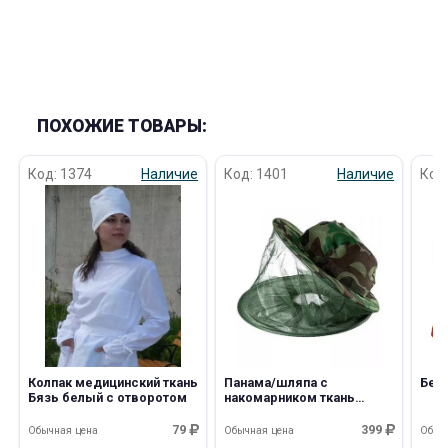
ПОХОЖИЕ ТОВАРЫ:
Код: 1374
Наличие
Код: 1401
Наличие
Код
Колпак медицинский ткань
Панама/шляпа с
Бей
Бязь белый с отворотом
накомарником ткань
смесовая цвет КМФ/
олива
79
399
Обычная цена
Обычная цена
Обыч