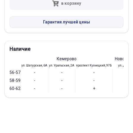
в корзину
Гарантия лучшей цены
Наличие
Кемерово
Новокуз
ул. Шатурская, 6А
ул. Уральская, 2А
проспект Кузнецкий, 97Б
ул. Доз, 1
56-57
-
-
-
-
58-59
-
-
-
-
60-62
-
-
+
-