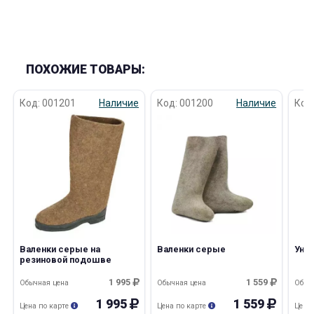
ПОХОЖИЕ ТОВАРЫ:
Код: 001201
Наличие
Код: 001200
Наличие
Код
Валенки серые на
Валенки серые
Унт
резиновой подошве
1 995
1 559
Обычная цена
Обычная цена
Обыч
1 995
1 559
Цена по карте
Цена по карте
Цена