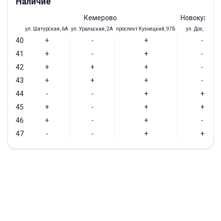
Наличие
Кемерово
Новокузнец
ул. Шатурская, 6А
ул. Уральская, 2А
проспект Кузнецкий, 97Б
ул. Доз, 19/28
40
+
-
+
-
41
+
-
+
-
42
+
+
+
-
43
+
+
+
-
44
-
-
+
+
45
+
-
+
+
46
+
-
+
-
47
-
-
+
+