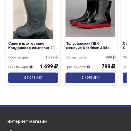
Сапоги шахтерские
Полусапожки ПВХ
Сапо
Кондраково композит 200
женские Nordman Alida
С-27
Дж (Минпромторг)
(ПС 24) 6-132-
E01/D04/B02/R05
1 699
889
Обычная цена
Обычная цена
Обыч
1 699
799
Цена по карте
Цена по карте
Цена
В КОРЗИНУ
В КОРЗИНУ
Интернет магазин