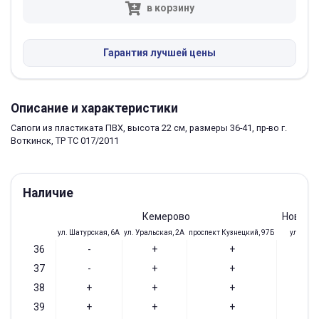
в корзину
Гарантия лучшей цены
Описание и характеристики
Сапоги из пластиката ПВХ, высота 22 см, размеры 36-41, пр-во г.
Воткинск, ТР ТС 017/2011
Наличие
Кемерово
Новоку
ул. Шатурская, 6А
ул. Уральская, 2А
проспект Кузнецкий, 97Б
ул. Доз,
36
-
+
+
-
37
-
+
+
-
38
+
+
+
+
39
+
+
+
+