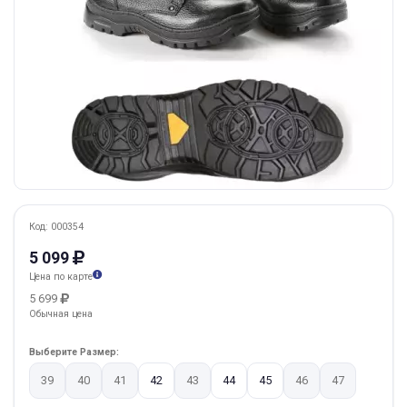
Код: 000354
5 099
Цена по карте
5 699
Обычная цена
Выберите Размер:
39
40
41
42
43
44
45
46
47