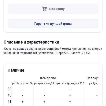
в корзину
Гарантия лучшей цены
Описание и характеристики
Юфть, подошва резина, клеепрошивной метод крепления, подносок
усиленный -термопласт, утеплитель -шерстин. Высота -25 см.
Наличие
Кемерово
Новокузнец
ул. Шатурская, 6А
ул. Уральская, 2А
проспект Кузнецкий, 97Б
ул. Доз, 19/28
39
-
-
-
-
40
-
-
+
-
41
+
+
+
-