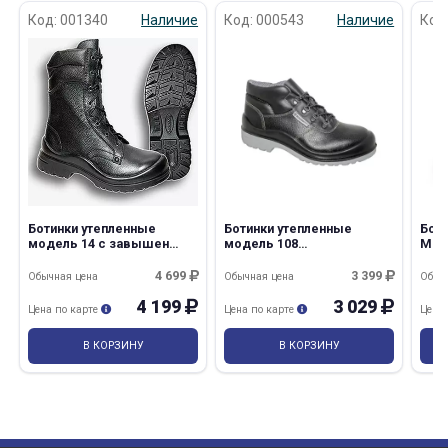
Код: 001340
Наличие
Код: 000543
Наличие
Код
Ботинки утепленные
Ботинки утепленные
Бот
модель 14 с завышен
модель 108
Мис
берцами, искусственный
искусственный мех, ПУ/
выс
мех, ПУ/ТПУ
ТПУ (ROVERBOOTS)
и А
4 699
3 399
Обычная цена
Обычная цена
Обыч
4 199
3 029
Цена по карте
Цена по карте
Цена
В КОРЗИНУ
В КОРЗИНУ