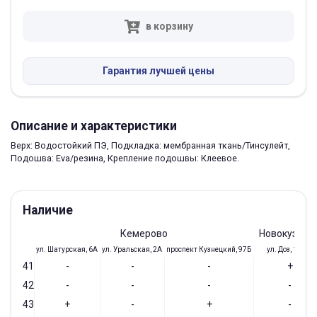
в корзину
Гарантия лучшей цены
Описание и характеристики
Верх: Водостойкий ПЭ, Подкладка: мембранная ткань/Тинсулейт,
Подошва: Eva/резина, Крепление подошвы: Клеевое.
Наличие
Кемерово
Новокузнец
ул. Шатурская, 6А
ул. Уральская, 2А
проспект Кузнецкий, 97Б
ул. Доз, 19/28
41
-
-
-
+
42
-
-
-
-
43
+
-
+
-