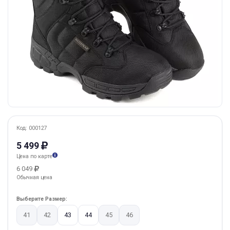
Код: 000127
5 499
Цена по карте
6 049
Обычная цена
Выберите Размер:
41
42
43
44
45
46