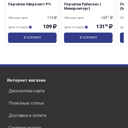
Перчатки Ойлрезист РЧ
Перчатки Рубисенс (
Пер
Минпромторг)
(Ми
119
144
90
Обычная цена
Обычная цена
Обыч
109
131
90
Цена по карте
Цена по карте
Цена
В КОРЗИНУ
В КОРЗИНУ
Интернет магазин
Дисконтная карта
Полезные статьи
Доставка и оплата
Система скидок