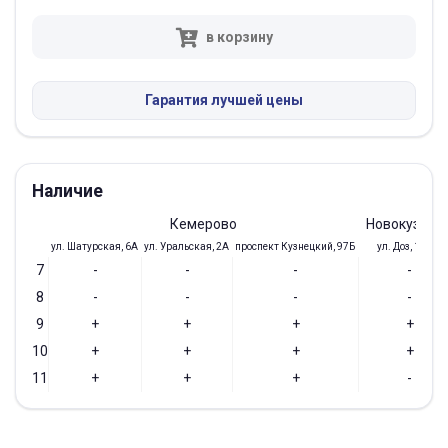
в корзину
Гарантия лучшей цены
Наличие
Кемерово
Новокузнец
ул. Шатурская, 6А
ул. Уральская, 2А
проспект Кузнецкий, 97Б
ул. Доз, 19/28
7
-
-
-
-
8
-
-
-
-
9
+
+
+
+
10
+
+
+
+
11
+
+
+
-