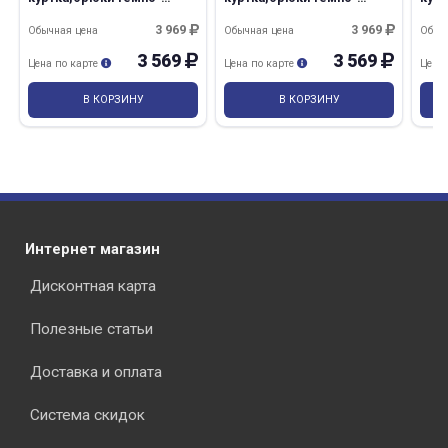
серый р 104-108/170-176
серый р 120-124/182-188
серы
3 969
3 969
Обычная цена
Обычная цена
Обыч
3 569
3 569
Цена по карте
Цена по карте
Цена
В КОРЗИНУ
В КОРЗИНУ
Интернет магазин
Дисконтная карта
Полезные статьи
Доставка и оплата
Система скидок