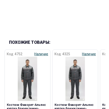
ПОХОЖИЕ ТОВАРЫ:
Код: 4752
Наличие
Код: 4325
Наличие
Код
Костюм Фаворит-Альянс
Костюм Фаворит-Альянс
Кос
куртка,брюки темно-
куртка,брюки темно-
кур