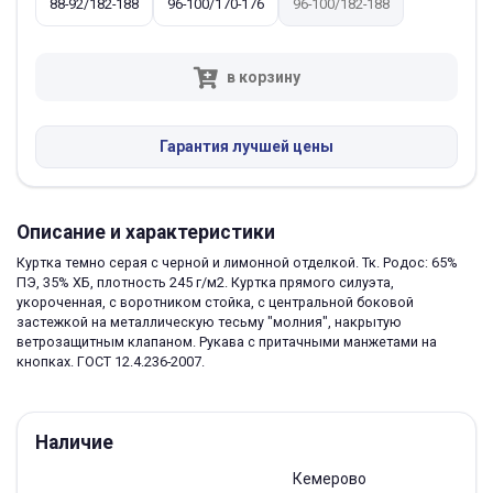
88-92/182-188
96-100/170-176
96-100/182-188
в корзину
Гарантия лучшей цены
Описание и характеристики
Куртка темно серая с черной и лимонной отделкой. Тк. Родос: 65%
ПЭ, 35% ХБ, плотность 245 г/м2. Куртка прямого силуэта,
укороченная, с воротником стойка, с центральной боковой
застежкой на металлическую тесьму "молния", накрытую
ветрозащитным клапаном. Рукава с притачными манжетами на
кнопках. ГОСТ 12.4.236-2007.
Наличие
Кемерово