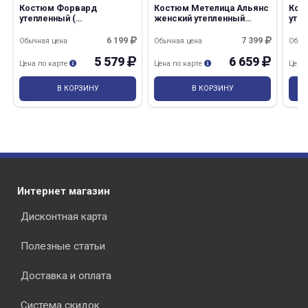
Костюм Форвард
Костюм Метелица Альянс
Кос
утепленный (
женский утепленный
уте
Минпромторг)
василек
св.
т.к
6 199
7 399
Обычная цена
Обычная цена
Обыч
5 579
6 659
Цена по карте
Цена по карте
Цена
В КОРЗИНУ
В КОРЗИНУ
Интернет магазин
Дисконтная карта
Полезные статьи
Доставка и оплата
Система скидок