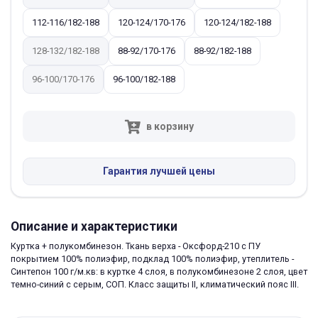
112-116/182-188
120-124/170-176
120-124/182-188
128-132/182-188
88-92/170-176
88-92/182-188
96-100/170-176
96-100/182-188
в корзину
Гарантия лучшей цены
Описание и характеристики
Куртка + полукомбинезон. Ткань верха - Оксфорд-210 с ПУ
покрытием 100% полиэфир, подклад 100% полиэфир, утеплитель -
Синтепон 100 г/м.кв: в куртке 4 слоя, в полукомбинезоне 2 слоя, цвет
темно-синий с серым, СОП. Класс защиты II, климатический пояс III.