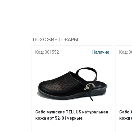
ПОХОЖИЕ ТОВАРЫ:
Наличие
Код: 001552
Наличие
Код: 0
ikal арт
Сабо мужские TELLUS натуральная
Сабо 
лон-
кожа арт 52-01 черные
кожи 