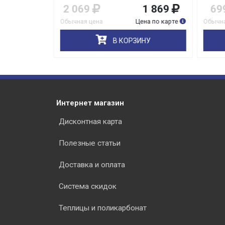
1 999
2 069
1 869
69
на по карте
Обычная цена
Цена по карте
Обычна
НУ
В КОРЗИНУ
Интернет магазин
Дисконтная карта
Полезные статьи
Доставка и оплата
Система скидок
Теплицы и поликарбонат