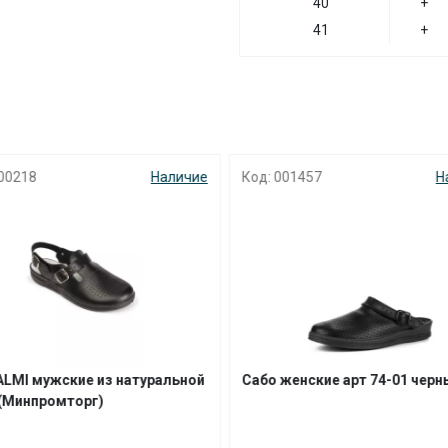
40
+
41
+
00218
Наличие
Код: 001457
Н
ALMI мужские из натуральной
Сабо женские арт 74-01 черн
(Минпромторг)