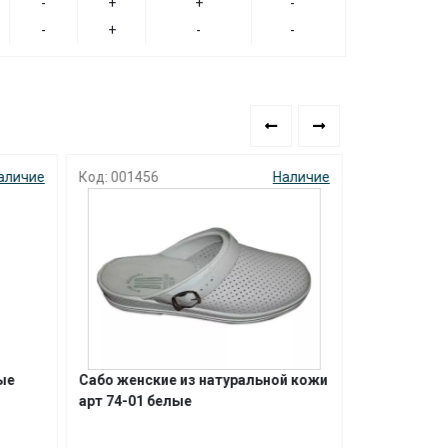
-
+
+
-
-
+
-
-
аличие
Код: 001456
Наличие
Код:
ые
Сабо женские из натуральной кожи
Сабо женск
арт 74-01 белые
ALMI белые