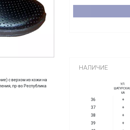
НАЛИЧИЕ
ие) с верхом из кожи на
УЛ.
ения, пр-во Республика
ШАТУРСКАЯ
6А
36
+
37
+
38
+
39
+