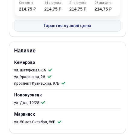
Сегодня
14 августа
21 августа
28 августа
об оплате Плайтом
214,75
₽
214,75
₽
214,75
₽
214,75
₽
Гарантия лучшей цены
Остались вопросы?
25
8 800 302-02-51
Наличие
plait.ru
раз в 2
недели
Кемерово
ул. Шатурская, 6А
ул. Уральская, 2А
проспект Кузнецкий, 97Б
Новокузнецк
ул. Доз, 19/28
Мариинск
ул. 50 лет Октября, 86В