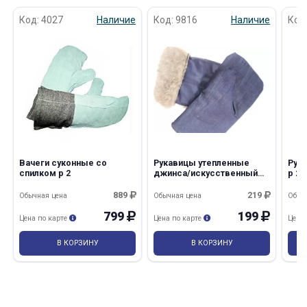
Код: 4027
Наличие
Код: 9816
Наличие
Код
Вачеги суконные со
Рукавицы утепленные
Рук
спилком р 2
джинса/искусственный
р 2
мех р 2
889
219
Обычная цена
Обычная цена
Обыч
799
199
Цена по карте
Цена по карте
Цена
В КОРЗИНУ
В КОРЗИНУ