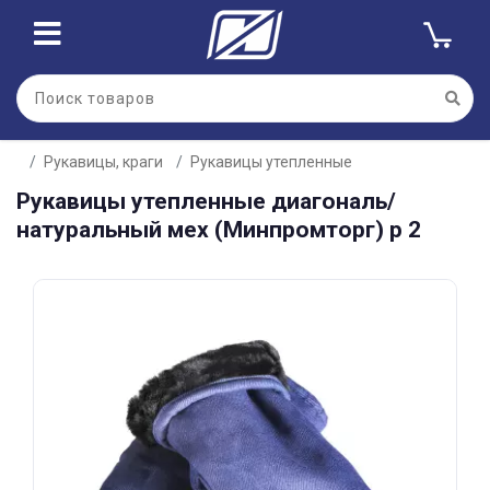
Для клиентов всех банков
Рукавицы, краги
Рукавицы утепленные
Разбейте
Рукавицы утепленные диагональ/
оплату
на части
натуральный мех (Минпромторг) р 2
без переплат
График платежей
Сегодня
25
%