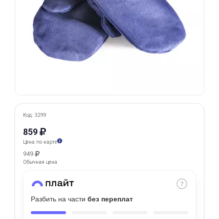
Добавляйте товары
в корзину
Оплачивайте сегодня только
25
% картой любого банка
Получайте товар
выбранный способом
Код: 3299
859
Цена по карте
Оставшиеся
75
% будут
949
списываться
с вашей карты
Обычная цена
по
25
%
каждые 2 недели
Разбить на части
без переплат
Подробнее