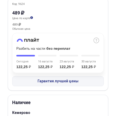
Код: 9624
Добавляйте товары
489
в корзину
Цена по карте
489
Обычная цена
Оплачивайте сегодня только
25
% картой любого банка
Разбить на части
без переплат
Получайте товар
выбранный способом
Сегодня
16 августа
23 августа
30 августа
122,25
₽
122,25
₽
122,25
₽
122,25
₽
Оставшиеся
75
% будут
Гарантия лучшей цены
списываться
с вашей карты
по
25
%
каждые 2 недели
Наличие
Кемерово
Подробнее