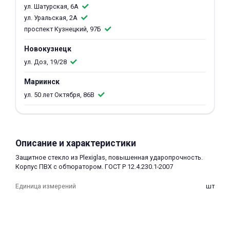
ул. Шатурская, 6А
об оплате Плайтом
ул. Уральская, 2А
проспект Кузнецкий, 97Б
Новокузнецк
ул. Доз, 19/28
Остались вопросы?
25
8 800 302-02-51
Мариинск
plait.ru
раз в 2
ул. 50 лет Октября, 86В
недели
Описание и характеристики
Защитное стекло из Plexiglas, повышенная ударопрочность.
Корпус ПВХ с обтюратором. ГОСТ Р 12.4.230.1-2007
Единица измерений
шт