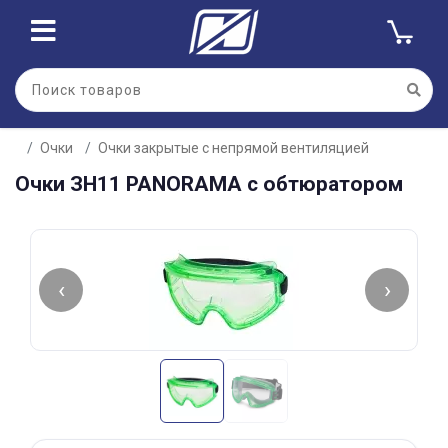
Для клиентов всех банков
Очки
Очки закрытые с непрямой вентиляцией
Разбейте
Очки ЗН11 PANORAMA с обтюратором
оплату
на части
без переплат
‹
›
График платежей
Сегодня
25
%