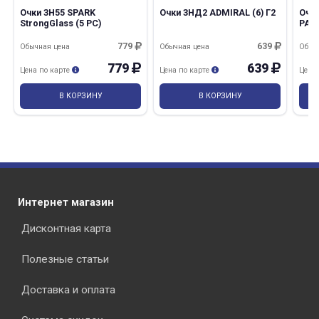
Очки ЗН55 SPARK
Очки ЗНД2 ADMIRAL (6) Г2
Очк
StrongGlass (5 PC)
PAN
779
639
Обычная цена
Обычная цена
Обыч
779
639
Цена по карте
Цена по карте
Цена
В КОРЗИНУ
В КОРЗИНУ
Интернет магазин
Дисконтная карта
Полезные статьи
Доставка и оплата