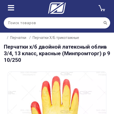
Для клиентов всех банков
Перчатки
Перчатки Х/Б трикотажные
Разбейте
Перчатки х/б двойной латексный облив
оплату
на части
3/4, 13 класс, красные (Минпромторг) р 9
без переплат
10/250
График платежей
Сегодня
25
%