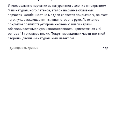
Универсальные перчатки из натурального хлопка с покрытием
¾ из натурального латекса, эталон на рынке обливных
перчаток. Особенностью модели является покрытие ¾, за счет
чего лучше защищается тыльная сторона руки. Латексное
покрытие препятствует проникновению влаги и грязи,
обеспечивает высокую износостойкость. Трикотажная х/б
основа 13-го класса вязки. Покрытие ладони и части тыльной
стороны двойным натуральным латексом
раз в 2 недели
Единица измерений
пар