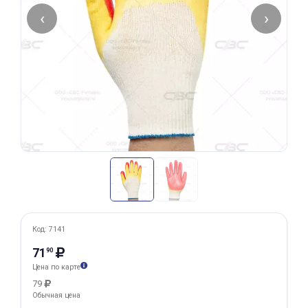
‹
›
Добавляйте товары
в корзину
Оплачивайте сегодня только
25
% картой любого банка
Получайте товар
выбранный способом
Оставшиеся
75
% будут
списываться
с вашей карты
Код: 7141
по
25
%
каждые 2 недели
71
90
Цена по карте
79
Обычная цена
Подробнее