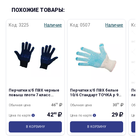
ПОХОЖИЕ ТОВАРЫ:
Код: 3225
Наличие
Код: 0507
Наличие
Код
Перчатки х/б ПВХ черные
Перчатки х/б ПВХ белые
Перч
повыш плотн 7 класс
10/6 Стандарт ТОЧКА р 9
лате
(Минпромторг) р 9 10/300
10/300
(Ми
46
90
30
90
Обычная цена
Обычная цена
Обыч
42
29
90
Цена по карте
Цена по карте
Цена
В КОРЗИНУ
В КОРЗИНУ