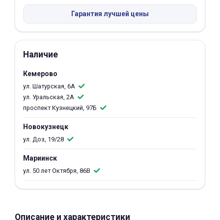
об оплате Плайтом
Гарантия лучшей цены
Наличие
Остались вопросы?
25
8 800 302-02-51
Кемерово
plait.ru
раз в 2
ул. Шатурская, 6А
ул. Уральская, 2А
недели
проспект Кузнецкий, 97Б
Новокузнецк
ул. Доз, 19/28
Мариинск
ул. 50 лет Октября, 86В
Описание и характеристики