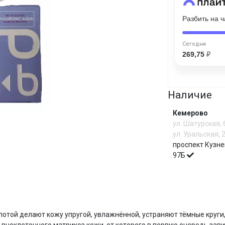
Разбить на 
Сегодня
25
%
Сегодня
269,75
₽
Наличие
Добавляйте товары
в корзину
Кемерово
ул. Шатурская,
Оплачивайте сегодня только
ул. Уральская, 
25
% картой любого банка
проспект Кузне
97Б
Получайте товар
выбранный способом
И
слотой делают кожу упругой, увлажнённой, устраняют тёмные круг
Оставшиеся
75
% будут
списываться