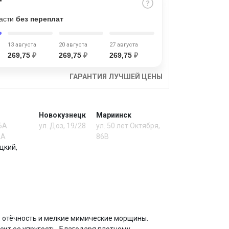
части
без переплат
13 августа
20 августа
27 августа
269,75
₽
269,75
₽
269,75
₽
ГАРАНТИЯ ЛУЧШЕЙ ЦЕНЫ
Новокузнецк
Мариинск
 6А
ул. Доз, 19/28
ул. 50 лет Октября,
2А
86В
цкий,
и, отёчность и мелкие мимические морщины.