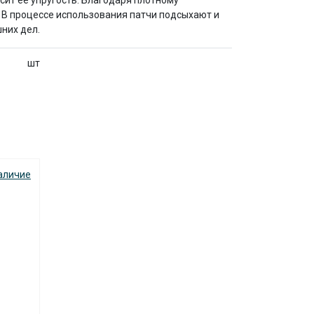
сит ее упругость. Благодаря плотному
 В процессе использования патчи подсыхают и
шних дел.
шт
аличие