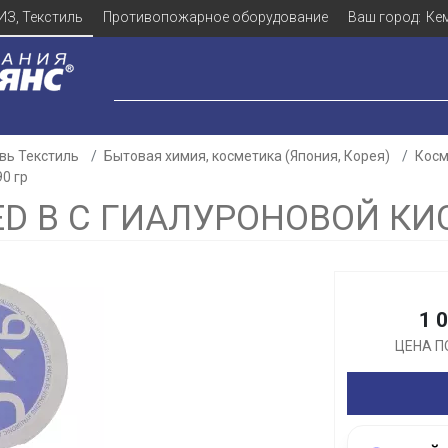
ИЗ, Текстиль
Противопожарное оборудование
Ваш город:
Ке
вь Текстиль
Бытовая химия, косметика (Япония, Корея)
Косм
90 гр
ED B С ГИАЛУРОНОВОЙ КИ
Для клиентов всех банков
Разбейте
оплату
1 
а части
без переплат
ЦЕНА П
График платежей