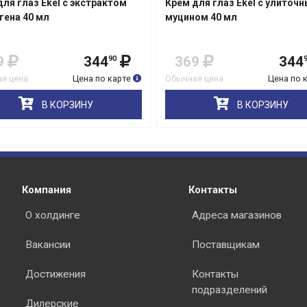
для глаз Ekel c экстрактом
Крем для глаз Ekel c улиточ
гена 40 мл
муцином 40 мл
9
344
369
344
90
я цена
Цена по карте
Обычная цена
Цена по 
раз в 2 недели
В КОРЗИНУ
В КОРЗИНУ
Компания
Контакты
О холдинге
Адреса магазинов
Вакансии
Поставщикам
Достижения
Контакты
подразделений
Дилерские