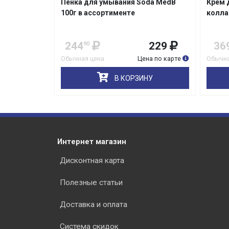
Пенка для умывания Soda MedB
Крем 
100г в ассортименте
колла
244
229
36
90
Обычная цена
Цена по карте
Обычна
В КОРЗИНУ
Интернет магазин
Дисконтная карта
Полезные статьи
Доставка и оплата
Система скидок