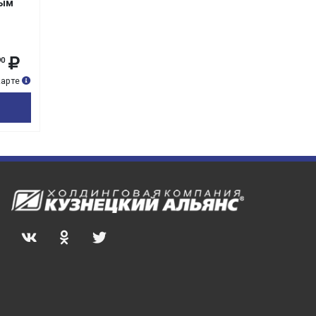
ным
90
карте