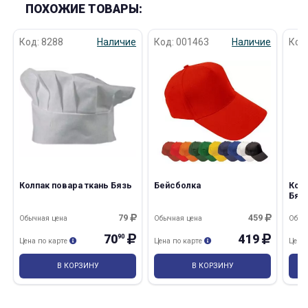
ПОХОЖИЕ ТОВАРЫ:
Код: 8288
Наличие
Код: 001463
Наличие
Код
Колпак повара ткань Бязь
Бейсболка
Кол
Бяз
79
459
Обычная цена
Обычная цена
Обыч
70
419
90
Цена по карте
Цена по карте
Цена
В КОРЗИНУ
В КОРЗИНУ