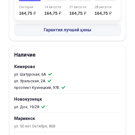
об оплате Плайтом
Сегодня
14 августа
21 августа
28 августа
164,75
₽
164,75
₽
164,75
₽
164,75
₽
Гарантия лучшей цены
Остались вопросы?
25
8 800 302-02-51
plait.ru
раз в 2
Наличие
недели
Кемерово
ул. Шатурская, 6А
ул. Уральская, 2А
проспект Кузнецкий, 97Б
Новокузнецк
ул. Доз, 19/28
Мариинск
ул. 50 лет Октября, 86В