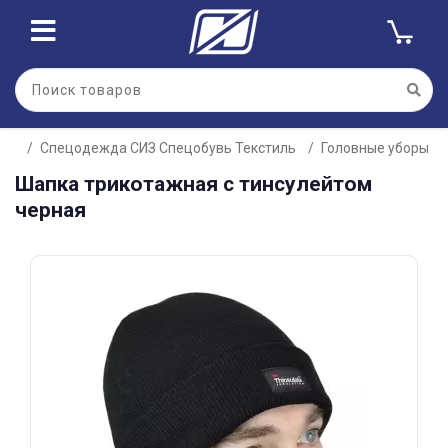
Для клиентов всех банков
Спецодежда СИЗ Спецобувь Текстиль
Головные уборы
Разбейте
Шапка трикотажная c тинсулейтом
оплату
на части
черная
без переплат
График платежей
Сегодня
25
%