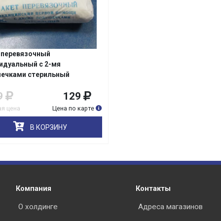
 перевязочный
раз в 2 недели
идуальный с 2-мя
ечками стерильный
9
129
я цена
Цена по карте
В КОРЗИНУ
Компания
Контакты
О холдинге
Адреса магазинов