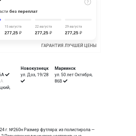
части
без переплат
15 августа
22 августа
29 августа
277,25
₽
277,25
₽
277,25
₽
ГАРАНТИЯ ЛУЧШЕЙ ЦЕНЫ
Новокузнецк
Мариинск
 6А
ул. Доз, 19/28
ул. 50 лет Октября,
2А
86В
цкий,
24 г. №260н Размер футляра: из полистирола —