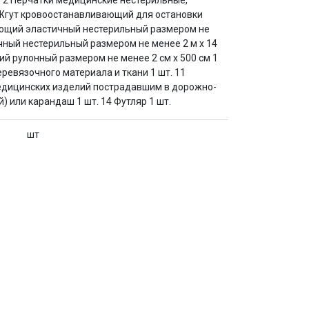
 2 Перчатки медицинские нестерильные,
4 Жгут кровоостанавливающий для остановки
рующий эластичный нестерильный размером не
ичный нестерильный размером не менее 2 м х 14
ий рулонный размером не менее 2 см х 500 см 1
ревязочного материала и ткани 1 шт. 11
едицинских изделий пострадавшим в дорожно-
) или карандаш 1 шт. 14 Футляр 1 шт.
шт