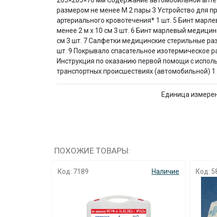
205×205×70 мм Содержание автомобильной аптеч
размером не менее М 2 пары 3 Устройство для п
артериального кровотечения* 1 шт. 5 Бинт марл
менее 2 м х 10 см 3 шт. 6 Бинт марлевый медици
см 3 шт. 7 Салфетки медицинские стерильные раз
шт. 9 Покрывало спасательное изотермическое ра
Инструкция по оказанию первой помощи с испол
транспортных происшествиях (автомобильной) 1 ш
Единица измере
ПОХОЖИЕ ТОВАРЫ:
Код: 7189
Наличие
Код: 5