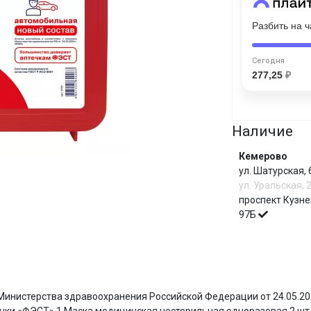
Разбить на 
Сегодня
25
%
Сегодня
277,25
₽
Наличие
Добавляйте товары
в корзину
Кемерово
ул. Шатурская,
ул. Уральская, 
Оплачивайте сегодня только
проспект Кузне
25
% картой любого банка
97Б
Получайте товар
выбранный способом
И
 Министерства здравоохранения Российской Федерации от 24.05.20
Оставшиеся
75
% будут
списываться