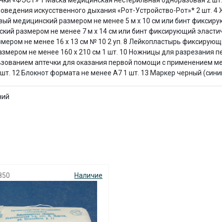
ки «ФЭСТ» 1 Маска медицинская нестерильная одноразовая 2 шт.
с вашей карты
по
25
%
каждые 2 недели
роведения искусственного дыхания «Рот-Устройство-Рот»* 2 шт. 
евый медицинский размером не менее 5 м х 10 см или бинт фикси
нский размером не менее 7 м х 14 см или бинт фиксирующий эласт
мером не менее 16 х 13 см № 10 2 уп. 8 Лейкопластырь фиксирующ
змером не менее 160 х 210 см 1 шт. 10 Ножницы для разрезания пе
ьзованием аптечки для оказания первой помощи с применением м
Подробнее
об оплате Плайтом
т. 12 Блокнот формата не менее А7 1 шт. 13 Маркер черный (синий
ний
25
раз в 2
Остались вопросы?
недели
8 800 302-02-51
plait.ru
850
Наличие