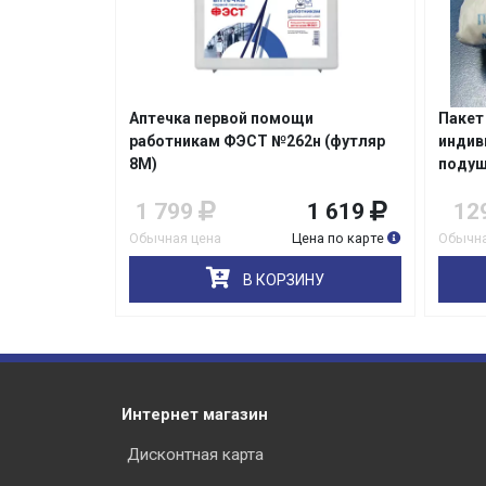
Аптечка первой помощи
Пакет
работникам ФЭСТ №262н (футляр
индив
8М)
подуш
1 799
1 619
12
Обычная цена
Цена по карте
Обычна
В КОРЗИНУ
Интернет магазин
Дисконтная карта