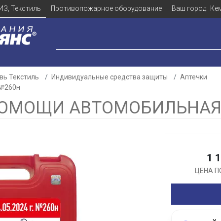
ИЗ, Текстиль
Противопожарное оборудование
Ваш город:
Ке
вь Текстиль
Индивидуальные средства защиты
Аптечки
 №260н
ПОМОЩИ АВТОМОБИЛЬНАЯ
Для клиентов всех банков
Разбейте
оплату
1 
ЦЕНА П
а части
без переплат
График платежей