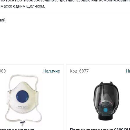
меняться противоаэрозольные, противогазовые или комбинирован
с вашей карты
по
25
%
каждые 2 недели
 маске одним щелчком.
ний
Подробнее
об оплате Плайтом
25
988
Наличие
Код: 6877
Н
раз в 2
Остались вопросы?
недели
8 800 302-02-51
plait.ru