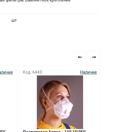
ные фильтры. Байонетное крепление
шт
аличие
Код: 6443
Наличие
Код: 0366
SALE