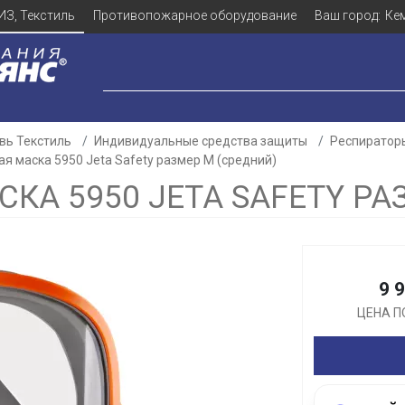
ИЗ, Текстиль
Противопожарное оборудование
Ваш город:
Ке
вь Текстиль
Индивидуальные средства защиты
Респиратор
я маска 5950 Jeta Safety размер М (средний)
КА 5950 JETA SAFETY РА
Для клиентов всех банков
Разбейте
оплату
9 
а части
без переплат
ЦЕНА П
График платежей