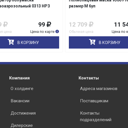
ратор полумаска
Полнолицевая маска 9300 P
воаэрозольный 0313 НРЗ
размер M 6уп
9
99
12 709
11 5
я цена
Цена по карте
Обычная цена
Цена по 
раз в 2 недели
В КОРЗИНУ
В КОРЗИНУ
Компания
Контакты
О холдинге
Адреса магазинов
Вакансии
Поставщикам
Достижения
Контакты
подразделений
Дилерские