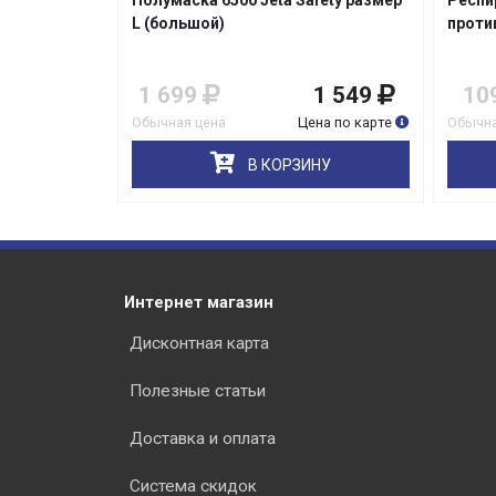
V FFP2 NR
Полумаска 6500 Jeta Safety размер
Респи
L (большой)
проти
159
1 699
1 549
10
на по карте
Обычная цена
Цена по карте
Обычна
НУ
В КОРЗИНУ
Интернет магазин
Дисконтная карта
Полезные статьи
Доставка и оплата
Система скидок