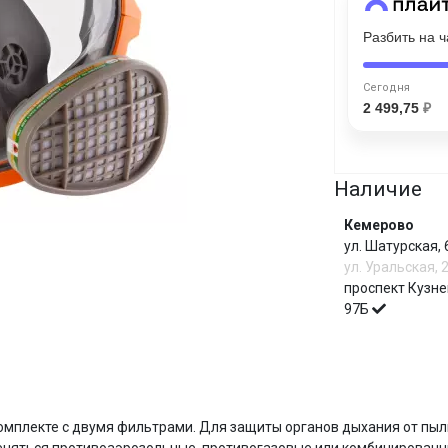
Разбить на 
Сегодня
25
%
Сегодня
2 499,75
₽
Наличие
Добавляйте товары
в корзину
Кемерово
ул. Шатурская,
Оплачивайте сегодня только
ул. Уральская, 
25
% картой любого банка
проспект Кузне
97Б
Получайте товар
выбранный способом
И
мплекте с двумя фильтрами. Для защиты органов дыхания от пыли,
Оставшиеся
75
% будут
списываться