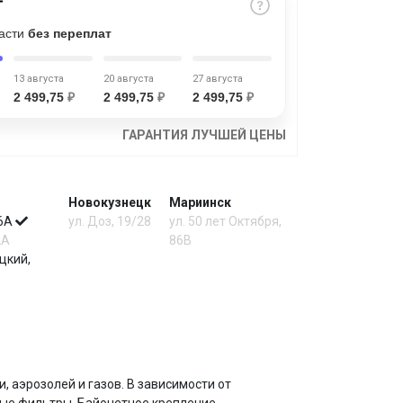
части
без переплат
13 августа
20 августа
27 августа
2 499,75
₽
2 499,75
₽
2 499,75
₽
ГАРАНТИЯ ЛУЧШЕЙ ЦЕНЫ
Новокузнецк
Мариинск
 6А
ул. Доз, 19/28
ул. 50 лет Октября,
2А
86В
цкий,
 аэрозолей и газов. В зависимости от