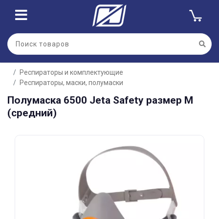
Для клиентов всех банков
Респираторы и комплектующие
Разбейте
Респираторы, маски, полумаски
оплату
на части
Полумаска 6500 Jeta Safety размер М
без переплат
(средний)
График платежей
Сегодня
25
%