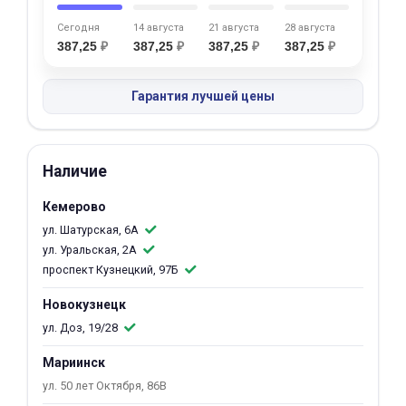
об оплате Плайтом
Сегодня
14 августа
21 августа
28 августа
387,25
₽
387,25
₽
387,25
₽
387,25
₽
Гарантия лучшей цены
Остались вопросы?
25
8 800 302-02-51
plait.ru
раз в 2
Наличие
недели
Кемерово
ул. Шатурская, 6А
ул. Уральская, 2А
проспект Кузнецкий, 97Б
Новокузнецк
ул. Доз, 19/28
Мариинск
ул. 50 лет Октября, 86В