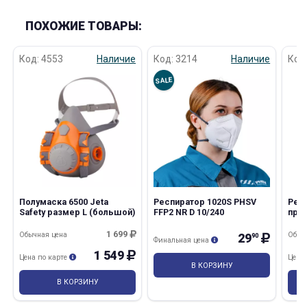
ПОХОЖИЕ ТОВАРЫ:
Код: 4553
Наличие
Код: 3214
Наличие
Код
SALE
Полумаска 6500 Jeta
Респиратор 1020S PHSV
Рес
Safety размер L (большой)
FFP2 NR D 10/240
про
НРЗ
1 699
Обычная цена
Обыч
29
90
Финальная цена
1 549
Цена по карте
Цена
В КОРЗИНУ
В КОРЗИНУ