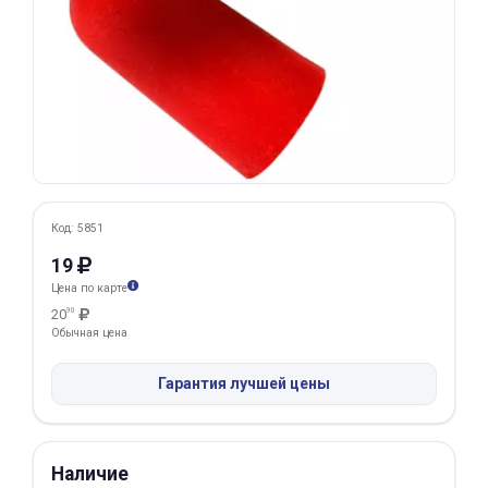
Добавляйте товары
в корзину
Оплачивайте сегодня только
25
% картой любого банка
Получайте товар
Код: 5851
выбранный способом
19
Цена по карте
20
90
Оставшиеся
75
% будут
Обычная цена
списываться
с вашей карты
по
25
%
каждые 2 недели
Гарантия лучшей цены
Наличие
Подробнее