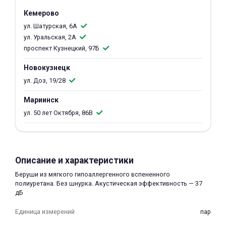
об оплате Плайтом
Кемерово
ул. Шатурская, 6А
ул. Уральская, 2А
проспект Кузнецкий, 97Б
Остались вопросы?
25
Новокузнецк
8 800 302-02-51
ул. Доз, 19/28
plait.ru
раз в 2
Мариинск
недели
ул. 50 лет Октября, 86В
Описание и характеристики
Беруши из мягкого гипоаллергенного вспененного
полиуретана. Без шнурка. Акустическая эффективность — 37
дБ
Единица измерений
пар