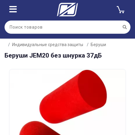
Для клиентов всех банков
Индивидуальные средства защиты
Беруши
Разбейте
Беруши JEM20 без шнурка 37дБ
оплату
на части
без переплат
График платежей
Сегодня
25
%