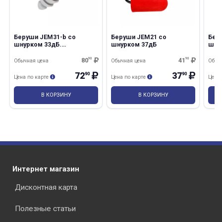
Беруши JEM31-b со
Беруши JEM21 со
Бер
шнурком 33дБ.
шнурком 37дБ
шну
Многоразовые.
Мно
пла
80
90
41
90
Обычная цена
Обычная цена
Обыч
72
37
90
90
Цена по карте
Цена по карте
Цена
В КОРЗИНУ
В КОРЗИНУ
Интернет магазин
Дисконтная карта
Полезные статьи